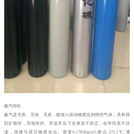
氦气特性
氦气是无色、无味、无臭，能使人或动物窒息的惰性气体，具有强
烈扩散性，导电性好。常温常压下呈单原子状态，化学性质不活
泼，很难与其它物质化合。密度0.1785Kg/m3;熔点-272.2℃;沸