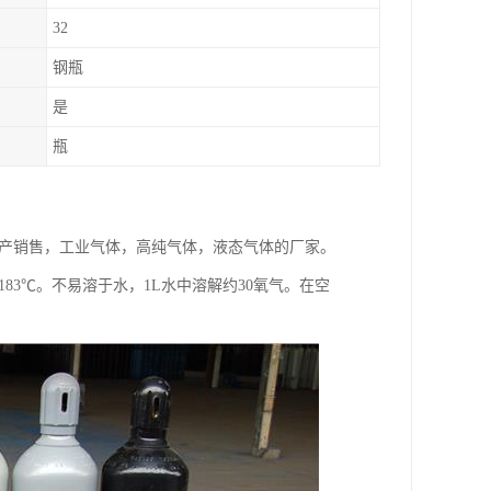
32
钢瓶
是
瓶
家生产销售，工业气体，高纯气体，液态气体的厂家。
-183℃。不易溶于水，1L水中溶解约30氧气。在空