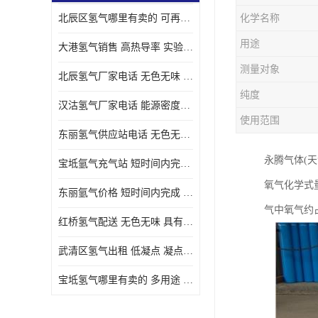
北辰区氢气哪里有卖的 可再生 实验室应用
化学名称
用途
大港氢气销售 高热导率 实验室应用
测量对象
北辰氢气厂家电话 无色无味 凝点为-259
纯度
汉沽氢气厂家电话 能源密度高 储存和传输便利
使用范围
东丽氢气供应站电话 无色无味 储存和传输便利
永腾气体(
宝坻氩气充气站 短时间内完成 人员经过培训
氧气化学式量
东丽氩气价格 短时间内完成 物流管理优良
气中氧气约
红桥氢气配送 无色无味 具有较低的密度
武清区氢气出租 低凝点 凝点为-259
宝坻氢气哪里有卖的 多用途 可以在空气中上升