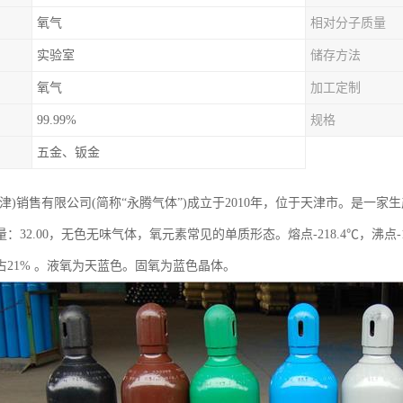
氧气
相对分子质量
实验室
储存方法
氧气
加工定制
99.99%
规格
五金、钣金
天津)销售有限公司(简称“永腾气体”)成立于2010年，位于天津市。是一
：32.00，无色无味气体，氧元素常见的单质形态。熔点-218.4℃，沸点
占21% 。液氧为天蓝色。固氧为蓝色晶体。