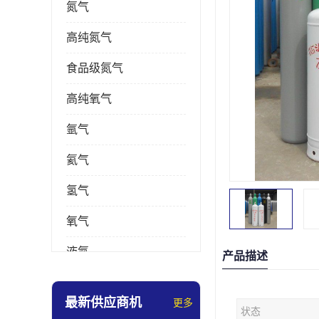
氮气
高纯氮气
食品级氮气
高纯氧气
氩气
氦气
氢气
氧气
液氮
产品描述
乙炔
最新供应商机
更多
状态