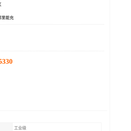
区
哪里能充
5330
工业级