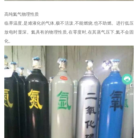
高纯氦气物理性质
临界温度,是难液化的气体,极不活泼,不能燃烧,也不助燃。进行低压
放电时显深。氦具有的物理性质,在零度时,在其蒸气压下,氦不会固
化。