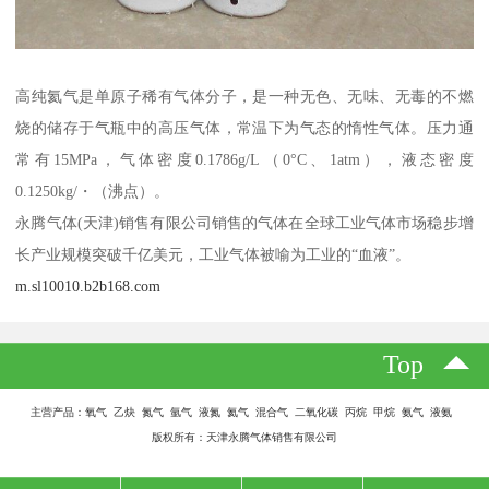
高纯氦气是单原子稀有气体分子，是一种无色、无味、无毒的不燃
烧的储存于气瓶中的高压气体，常温下为气态的惰性气体。压力通
常有15MPa，气体密度0.1786g/L（0°C、1atm），液态密度
0.1250kg/・（沸点）。
永腾气体(天津)销售有限公司销售的气体在全球工业气体市场稳步增
长产业规模突破千亿美元，工业气体被喻为工业的“血液”。
m.sl10010.b2b168.com
Top
主营产品：氧气 乙炔 氮气 氩气 液氮 氦气 混合气 二氧化碳 丙烷 甲烷 氨气 液氨
版权所有：天津永腾气体销售有限公司