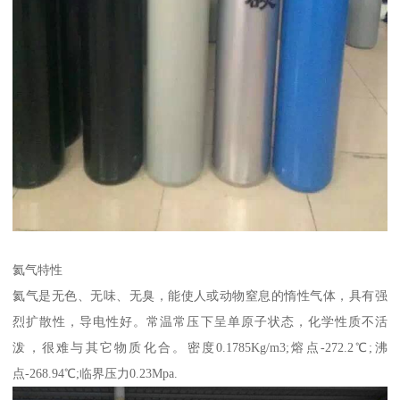
氦气特性
氦气是无色、无味、无臭，能使人或动物窒息的惰性气体，具有强
烈扩散性，导电性好。常温常压下呈单原子状态，化学性质不活
泼，很难与其它物质化合。密度0.1785Kg/m3;熔点-272.2℃;沸
点-268.94℃;临界压力0.23Mpa.