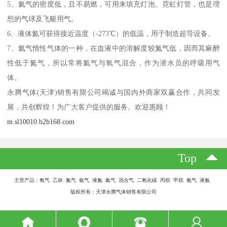
5、氦气的密度低，且不易燃，可用来填充灯泡、霓虹灯管，也是理
想的气球及飞艇用气。
6、液体氦可获得接近温度（-273℃）的低温，用于制造超导设备。
7、氦气惰性气体的一种，在血液中的溶解度较氮气低，因而其麻醉
性低于氮气，所以常将氦气与氧气混合，作为潜水员的呼吸用气
体。
永腾气体(天津)销售有限公司竭诚与国内外商家双赢合作，共同发
展，共创辉煌！为广大客户提供的服务。欢迎惠顾！
m.sl10010.b2b168.com
Top
主营产品：氧气 乙炔 氮气 氩气 液氮 氦气 混合气 二氧化碳 丙烷 甲烷 氨气 液氨
版权所有：天津永腾气体销售有限公司