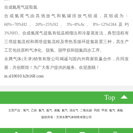
合成氨尾气提取氩
合成氨尾气由其弛放气和氨罐排放气组成，其组成为：
60%~70%H2、20%~25%N2、3%~8%Ar、8%~12%CH4及约
3%NH3。合成氨尾气提氩有低温精馏法和冷凝蒸发法，典型流程有
三塔提氩流程和两塔提氩流程及带热泵循环提氩装置三种，其生产
工艺包括原料气净化、脱氢、脱甲烷和脱氮四步工序。
永腾气体(天津)销售有限公司竭诚与国内外商家双赢合作，共同发
展，共创辉煌！为广大客户提供的服务。欢迎惠顾！
m.sl10010.b2b168.com
Top
主营产品：氧气 乙炔 氮气 氩气 液氮 氦气 混合气 二氧化碳 丙烷 甲烷 氨气 液氨
版权所有：天津永腾气体销售有限公司