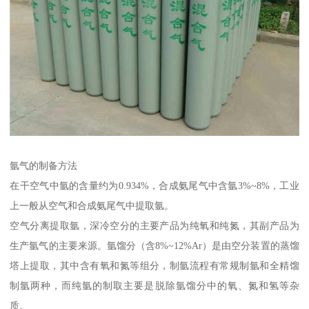
氩气的制备方法
在干空气中氩的含量约为0.934%，合成氨尾气中含氩3%~8%，工业
上一般从空气和合成氨尾气中提取氩。
空气分离提取氩，深冷空分的主要产品为纯氧和纯氮，其副产品为
生产氩气的主要来源。氩馏分（含8%~12%Ar）是由空分装置的蒸馏
塔上提取，其中含有氧和氮等组分，制氩流程有常规制氩和全精馏
制氩两种，而纯氩的制取主要是脱除氩馏分中的氧、氮和氢等杂
质。