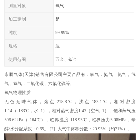
测量对象
氧气
加工定制
是
纯度
99.99%
规格
瓶
使用范围
五金、钣金
永腾气体(天津)销售有限公司主要产品有：氧气，氮气，氦气，氢
气，氩气，二氧化碳，六氟化硫等。
氧气物理性质
无色无味气体，熔点-218.8℃，沸点-183.1℃，相对密度
1.14（-183℃，水=1），相对蒸气密度1.43（空气=1），饱和蒸气压
506.62kPa（-164℃），临界温度-118.95℃，临界压力5.08MPa，辛
醇/水分配系数：0.65。 [2] 大气中体积分数：20.95%（约21%）。