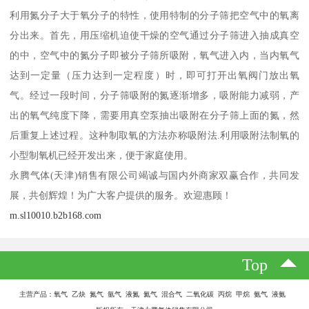
利用氮分子大于氧分子的特性，使用特制的分子筛把空气中的氧离
分出来。首先，用压缩机迫使干燥的空气通过分子筛进入抽成真空
的中，空气中的氮分子即被分子筛所吸附，氧气进入内，当内氧气
达到一定量（压力达到一定程度）时，即可打开出氧阀门放出氧
气。经过一段时间，分子筛吸附的氮逐渐增多，吸附能力减弱，产
出的氧气纯度下降，需要用真空泵抽出吸附在分子筛上面的氮，然
后重复上述过程。这种制取氧的方法亦称吸附法.利用吸附法制氧的
小型制氧机已经开发出来，便于家庭使用。
永腾气体(天津)销售有限公司竭诚与国内外商家双赢合作，共同发
展，共创辉煌！为广大客户提供的服务。欢迎惠顾！
m.sl10010.b2b168.com
Top
主营产品：氧气 乙炔 氮气 氩气 液氮 氦气 混合气 二氧化碳 丙烷 甲烷 氨气 液氨