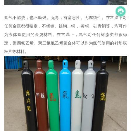
氩气不燃烧，也不助燃。无毒，有窒息性。无腐蚀性。在常温下对
任何金属都很稳定，不锈钢、镍钢、铜 、黄铜、硅青铜等，均可作
为液体氩使用的金属材料。在常温下，氩气对任何树脂类都很稳
定，聚四氟乙烯、聚三氟氯乙烯聚合体可以作为氩气使用的衬垫膜
板片等材料。