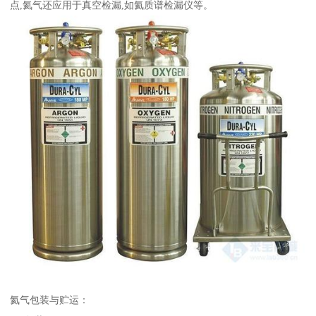
点,氦气还应用于真空检漏,如氦质谱检漏仪等。
氦气包装与贮运：