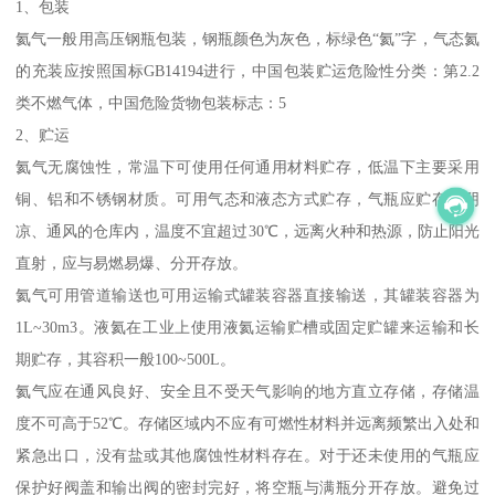
1、包装
氦气一般用高压钢瓶包装，钢瓶颜色为灰色，标绿色“氦”字，气态氦
的充装应按照国标GB14194进行，中国包装贮运危险性分类：第2.2
类不燃气体，中国危险货物包装标志：5
2、贮运
氦气无腐蚀性，常温下可使用任何通用材料贮存，低温下主要采用
铜、铝和不锈钢材质。可用气态和液态方式贮存，气瓶应贮存于阴
凉、通风的仓库内，温度不宜超过30℃，远离火种和热源，防止阳光
直射，应与易燃易爆、分开存放。
氦气可用管道输送也可用运输式罐装容器直接输送，其罐装容器为
1L~30m3。液氦在工业上使用液氦运输贮槽或固定贮罐来运输和长
期贮存，其容积一般100~500L。
氦气应在通风良好、安全且不受天气影响的地方直立存储，存储温
度不可高于52℃。存储区域内不应有可燃性材料并远离频繁出入处和
紧急出口，没有盐或其他腐蚀性材料存在。对于还未使用的气瓶应
保护好阀盖和输出阀的密封完好，将空瓶与满瓶分开存放。避免过