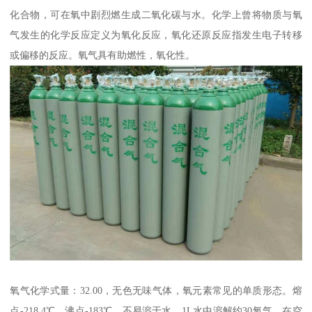
化合物，可在氧中剧烈燃生成二氧化碳与水。化学上曾将物质与氧
气发生的化学反应定义为氧化反应，氧化还原反应指发生电子转移
或偏移的反应。氧气具有助燃性，氧化性。
氧气化学式量：32.00，无色无味气体，氧元素常见的单质形态。熔
点-218.4℃，沸点-183℃。不易溶于水，1L水中溶解约30氧气。在空