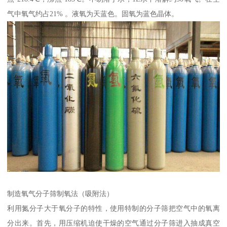
气中氧气约占21% 。液氧为天蓝色。固氧为蓝色晶体。
制造氧气分子筛制氧法（吸附法）
利用氮分子大于氧分子的特性，使用特制的分子筛把空气中的氧离
分出来。首先，用压缩机迫使干燥的空气通过分子筛进入抽成真空