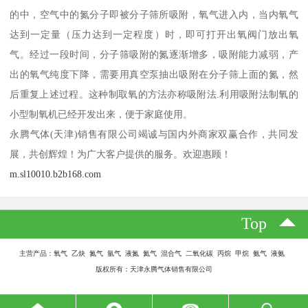
的中，空气中的氮分子即被分子筛所吸附，氧气进入内，当内氧气
达到一定量（压力达到一定程度）时，即可打开出氧阀门放出氧
气。经过一段时间，分子筛吸附的氮逐渐增多，吸附能力减弱，产
出的氧气纯度下降，需要用真空泵抽出吸附在分子筛上面的氮，然
后重复上述过程。这种制取氧的方法亦称吸附法.利用吸附法制氧的
小型制氧机已经开发出来，便于家庭使用。
永腾气体(天津)销售有限公司竭诚与国内外商家双赢合作，共同发
展，共创辉煌！为广大客户提供的服务。欢迎惠顾！
m.sl10010.b2b168.com
Top
主营产品：氧气 乙炔 氮气 氩气 液氮 氦气 混合气 二氧化碳 丙烷 甲烷 氨气 液氨
版权所有：天津永腾气体销售有限公司