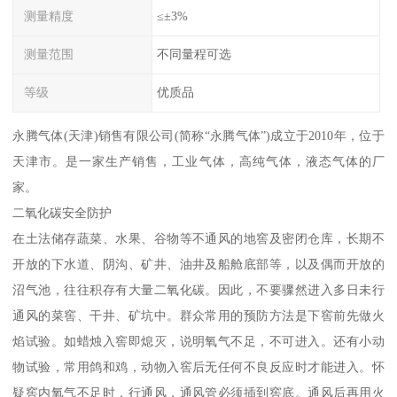
测量精度
≤±3%
测量范围
不同量程可选
等级
优质品
永腾气体(天津)销售有限公司(简称“永腾气体”)成立于2010年，位于
天津市。是一家生产销售，工业气体，高纯气体，液态气体的厂
家。
二氧化碳安全防护
在土法储存蔬菜、水果、谷物等不通风的地窖及密闭仓库，长期不
开放的下水道、阴沟、矿井、油井及船舱底部等，以及偶而开放的
沼气池，往往积存有大量二氧化碳。因此，不要骤然进入多日未行
通风的菜窖、干井、矿坑中。群众常用的预防方法是下窖前先做火
焰试验。如蜡烛入窖即熄灭，说明氧气不足，不可进入。还有小动
物试验，常用鸽和鸡，动物入窖后无任何不良反应时才能进入。怀
疑窖内氧气不足时，行通风，通风管必须插到窖底。通风后再用火