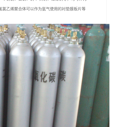
氟氯乙烯聚合体可以作为氩气使用的衬垫膜板片等