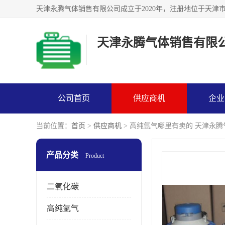
天津永腾气体销售有限
公司首页
供应商机
企业
当前位置：
首页
>
供应商机
> 高纯氩气哪里有卖的 天津永
产品分类
Product
二氧化碳
高纯氩气