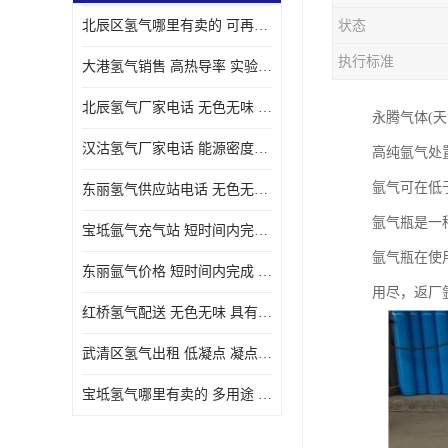
北辰区氢气哪里有卖的 可再生 实验室应用
状态
执行标准
大港氢气销售 高热导率 实验室应用
北辰氢气厂家电话 无色无味 凝点为-259
永腾气体(
汉沽氢气厂家电话 能源密度高 储存和传输便利
高纯氩气处
氩气可在低
东丽氢气供应站电话 无色无味 储存和传输便利
氩气瓶是一
宝坻氩气充气站 短时间内完成 人员经过培训
氩气瓶在使
东丽氩气价格 短时间内完成 物流管理优良
用尽，返厂
红桥氢气配送 无色无味 具有较低的密度
武清区氢气出租 低凝点 凝点为-259
宝坻氢气哪里有卖的 多用途 可以在空气中上升