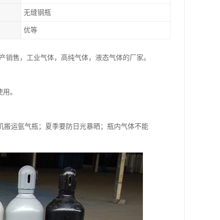
无缝钢瓶
优等
家生产销售，工业气体，高纯气体，液态气体的厂家。
使用。
机搬运氩气瓶；夏季要防日光暴晒；瓶内气体不能