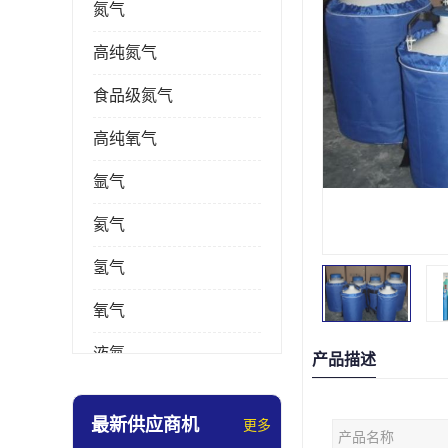
氮气
高纯氮气
食品级氮气
高纯氧气
氩气
氦气
氢气
氧气
液氮
产品描述
乙炔
最新供应商机
更多
产品名称