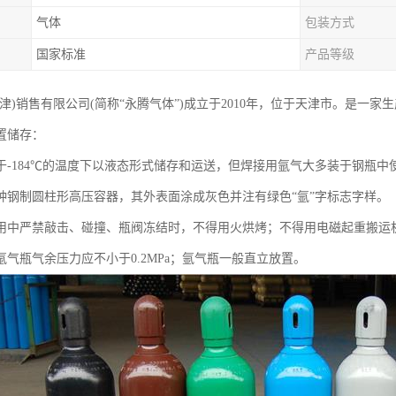
气体
包装方式
国家标准
产品等级
天津)销售有限公司(简称“永腾气体”)成立于2010年，位于天津市。是一
置储存：
于-184℃的温度下以液态形式储存和运送，但焊接用氩气大多装于钢瓶中
种钢制圆柱形高压容器，其外表面涂成灰色并注有绿色“氩”字标志字样。
用中严禁敲击、碰撞、瓶阀冻结时，不得用火烘烤；不得用电磁起重搬运
氩气瓶气余压力应不小于0.2MPa；氩气瓶一般直立放置。