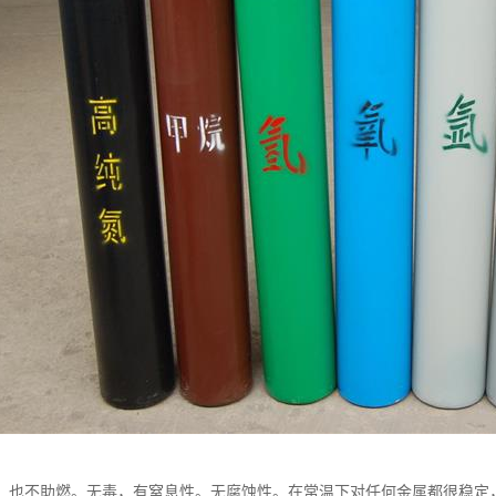
，也不助燃。无毒，有窒息性。无腐蚀性。在常温下对任何金属都很稳定