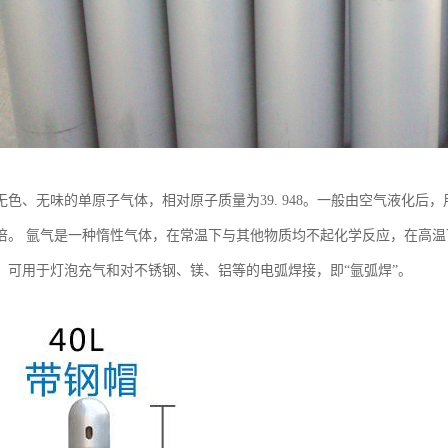
无色、无味的单原子气体，相对原子质量为39. 948。一般由空气液化后，
0倍。 氩气是一种惰性气体，在常温下与其他物质均不起化学反应，在高
。可用于灯泡充气和对不锈钢、镁、铝等的电弧焊接，即“氩弧焊”。