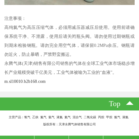
注意事项：
高纯氦气为高压压缩气体，必须用减压器减压后使用。使用前请确
保系统干净、不泄露，使用后请关闭瓶头阀。请勿使用过期钢瓶或
到期未检验钢瓶。请勿完全用空气体，请保留0.2MPa余压。钢瓶请
勿近火，防止暴晒，严禁野蛮搬运。
永腾气体(天津)销售有限公司销售的气体在全球工业气体市场稳步增
长产业规模突破千亿美元，工业气体被喻为工业的“血液”。
m.sl10010.b2b168.com
Top
主营产品：氧气 乙炔 氮气 氩气 液氮 氦气 混合气 二氧化碳 丙烷 甲烷 氨气 液氨
版权所有：天津永腾气体销售有限公司