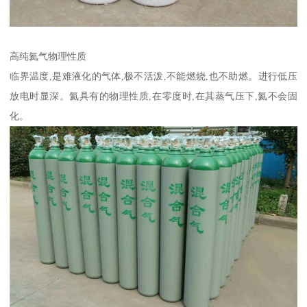
高纯氦气物理性质
临界温度,是难液化的气体,极不活泼,不能燃烧,也不助燃。进行低压
放电时显深。氦具有的物理性质,在零度时,在其蒸气压下,氦不会固
化。