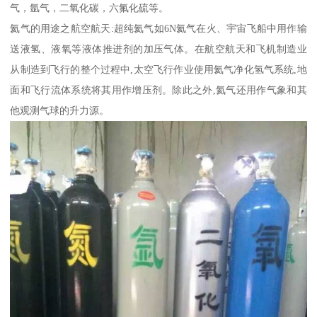
气，氩气，二氧化碳，六氟化硫等。
氦气的用途之航空航天:超纯氦气如6N氦气在火、宇宙飞船中用作输
送液氢、液氧等液体推进剂的加压气体。在航空航天和飞机制造业
从制造到飞行的整个过程中,太空飞行作业使用氦气净化氢气系统,地
面和飞行流体系统将其用作增压剂。除此之外,氦气还用作气象和其
他观测气球的升力源。