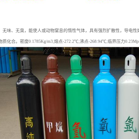
、无味、无臭，能使人或动物窒息的惰性气体，具有强烈扩散性，导电性
合。密度0.1785Kg/m3;熔点-272.2℃;沸点-268.94℃;临界压力0.23Mpa