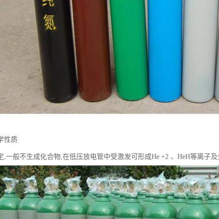
学性质
定,一般不生成化合物,在低压放电管中受激发可形成He +2 、HeH等离