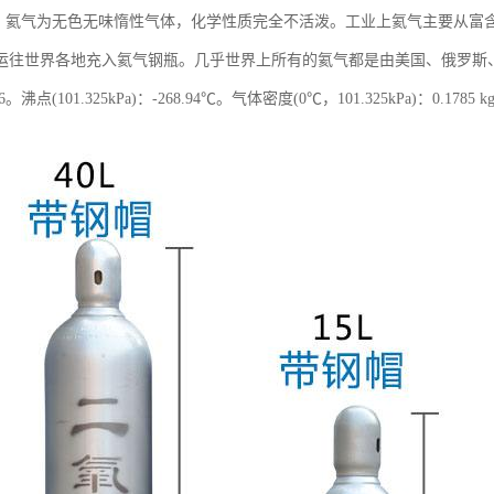
述：氦气为无色无味惰性气体，化学性质完全不活泼。工业上氦气主要从富
运往世界各地充入氦气钢瓶。几乎世界上所有的氦气都是由美国、俄罗斯
。沸点(101.325kPa)：-268.94℃。气体密度(0℃，101.325kPa)：0.1785 k