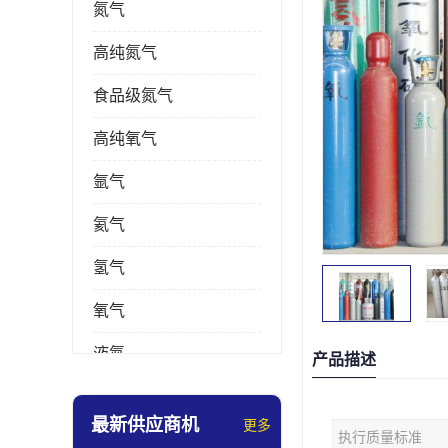
氮气
高纯氮气
食品级氮气
高纯氧气
氩气
氦气
氢气
氧气
液氮
产品描述
乙炔
最新供应商机
更多
执行质量标准