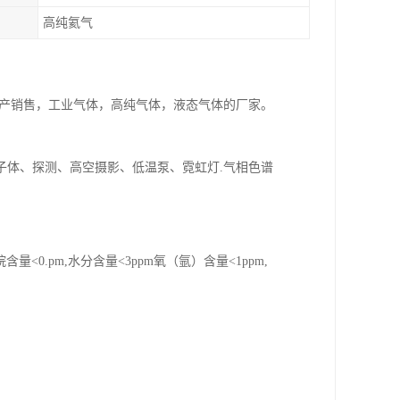
高纯氦气
家生产销售，工业气体，高纯气体，液态气体的厂家。
子体、探测、高空摄影、低温泵、霓虹灯.气相色谱
含量<0.pm,水分含量<3ppm氧（氩）含量<1ppm,