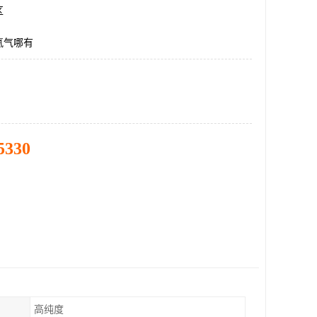
区
氦气哪有
5330
高纯度