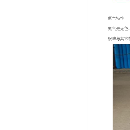
氦气特性
氦气是无色
很难与其它物质化