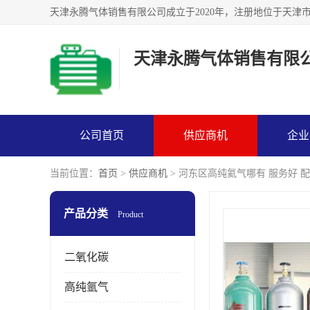
天津永腾气体销售有限
公司首页
供应商机
企业
当前位置：
首页
>
供应商机
> 河东区高纯氦气哪有 服务好 
产品分类
Product
二氧化碳
高纯氩气