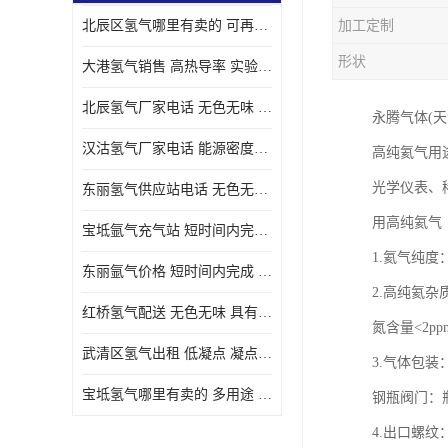
北辰区氢气哪里有卖的 可再生 实验室应用
加工定制
形状
大港氢气销售 高热导率 实验室应用
北辰氢气厂家电话 无色无味 凝点为-259
永腾气体(
汉沽氢气厂家电话 能源密度高 储存和传输便利
高纯氦气用
光学仪表、
东丽氢气供应站电话 无色无味 储存和传输便利
用高纯氦气
宝坻氩气充气站 短时间内完成 人员经过培训
1.氦气纯度：9
东丽氩气价格 短时间内完成 物流管理优良
2.高纯氦杂质
红桥氢气配送 无色无味 具有较低的密度
氮含量<2pp
武清区氢气出租 低凝点 凝点为-259
3.气体包装：
宝坻氢气哪里有卖的 多用途 可以在空气中上升
钢瓶阀门：瓶
4.出口螺纹：