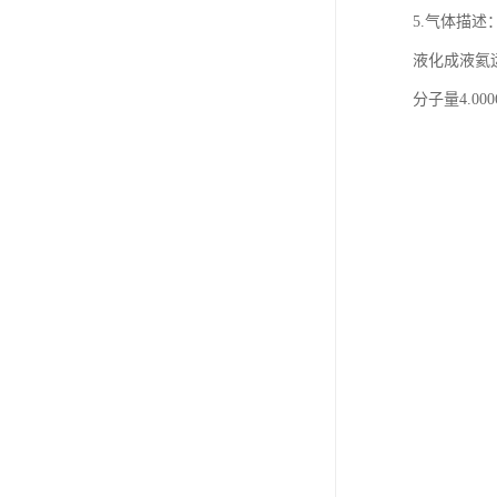
5.气体描
液化成液氦
分子量4.0006