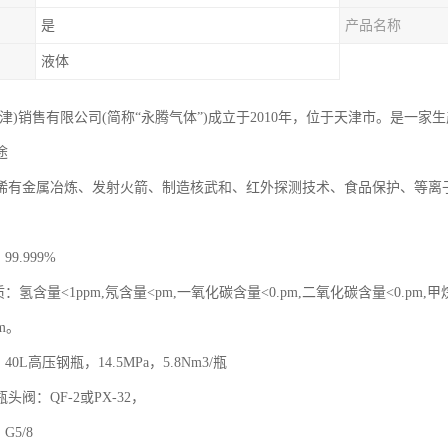
是
产品名称
液体
天津)销售有限公司(简称“永腾气体”)成立于2010年，位于天津市。是一
途
稀有金属冶炼、发射火箭、制造核武和、红外探测技术、食品保护、等离
9.999%
：氢含量<1ppm,氖含量<pm,一氧化碳含量<0.pm,二氧化碳含量<0.pm,甲烷
m。
40L高压钢瓶，14.5MPa，5.8Nm3/瓶
头阀：QF-2或PX-32，
G5/8