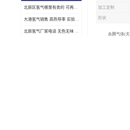
北辰区氢气哪里有卖的 可再生 实验室应用
加工定制
形状
大港氢气销售 高热导率 实验室应用
北辰氢气厂家电话 无色无味 凝点为-259
永腾气体(
汉沽氢气厂家电话 能源密度高 储存和传输便利
高纯氦气物
临界温度,
东丽氢气供应站电话 无色无味 储存和传输便利
化。
宝坻氩气充气站 短时间内完成 人员经过培训
东丽氩气价格 短时间内完成 物流管理优良
高纯氦气在
红桥氢气配送 无色无味 具有较低的密度
球充气、电
武清区氢气出租 低凝点 凝点为-259
宝坻氢气哪里有卖的 多用途 可以在空气中上升
高纯氦气在
液体密度(4.20