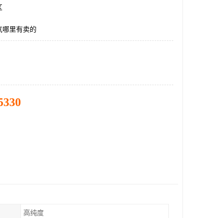
区
气哪里有卖的
5330
高纯度