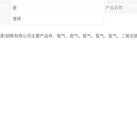
是
产品名称
液体
天津)销售有限公司主要产品有：氧气，氮气，氦气，氢气，氩气，二氧化
理性质
是难液化的气体,极不活泼,不能燃烧,也不助燃。进行低压放电时显深。氦具
火、宇宙飞船上用作输送液氢、液氧等液体推进剂的加压气体。还用作原
弧焊用保护气、潜水用混合气和气体温度计的填充气。
不同环境中有些其他特有的物理性质见下列表：
K，100.312kPa)： 125.2kg/m