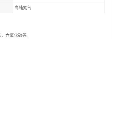
高纯氦气
碳，六氟化硫等。
有的物理性质,在零度时,在其蒸气压下,氦不会固
子反应堆的清洗剂、气体色谱分析分析的载气、气