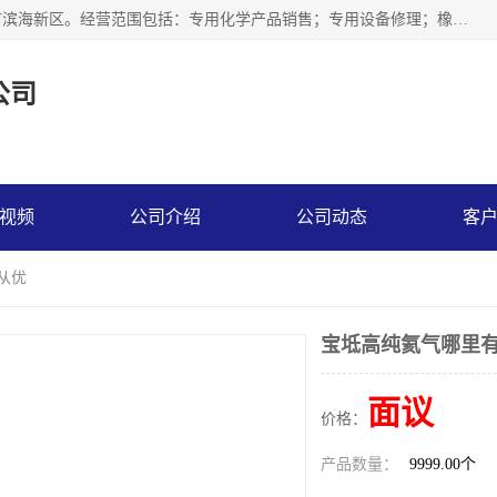
天津永腾气体销售有限公司成立于2020年，注册地位于天津市滨海新区。经营范围包括：专用化学产品销售；专用设备修理；橡胶制品销售；气体压缩机械销售；特种设备销售；仪器仪表销售；机械设备租赁；五金产品批发；食品添加剂销售等，主要供应：氧气、乙炔、氮气、氩气、氢气、氦气、液氨、液氮、一氧化碳、二氧化碳等，各种工业气体，高纯气体，食品级气体。
公司
视频
公司介绍
公司动态
客
从优
宝坻高纯氦气哪里有
面议
价格：
产品数量：
9999.00个