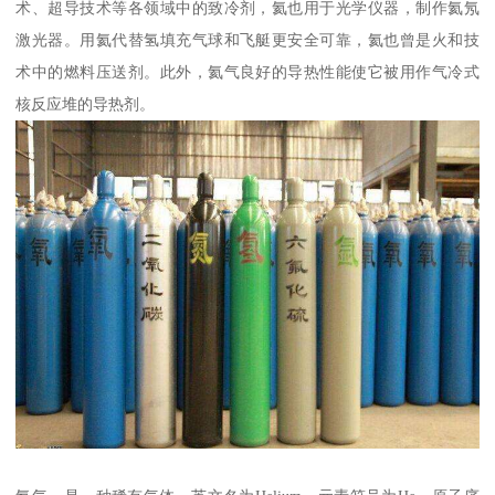
术、超导技术等各领域中的致冷剂，氦也用于光学仪器，制作氦氖
激光器。用氦代替氢填充气球和飞艇更安全可靠，氦也曾是火和技
术中的燃料压送剂。此外，氦气良好的导热性能使它被用作气冷式
核反应堆的导热剂。