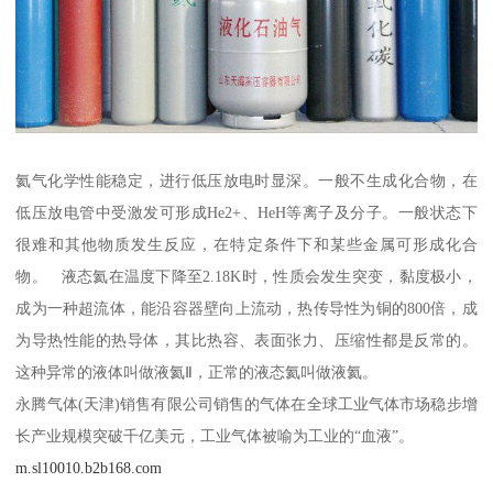
氦气化学性能稳定，进行低压放电时显深。一般不生成化合物，在
低压放电管中受激发可形成He2+、HeH等离子及分子。一般状态下
很难和其他物质发生反应，在特定条件下和某些金属可形成化合
物。 液态氦在温度下降至2.18K时，性质会发生突变，黏度极小，
成为一种超流体，能沿容器壁向上流动，热传导性为铜的800倍，成
为导热性能的热导体，其比热容、表面张力、压缩性都是反常的。
这种异常的液体叫做液氦Ⅱ，正常的液态氦叫做液氦。
永腾气体(天津)销售有限公司销售的气体在全球工业气体市场稳步增
长产业规模突破千亿美元，工业气体被喻为工业的“血液”。
m.sl10010.b2b168.com