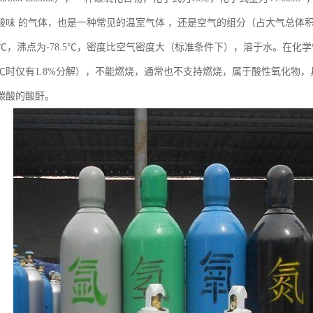
味 的气体，也是一种常见的温室气体 ，还是空气的组分（占大气总体积的0
6.6℃，沸点为-78.5℃，密度比空气密度大（标准条件下），溶于水。在
00℃时仅有1.8%分解），不能燃烧，通常也不支持燃烧，属于酸性氧化
碳酸的酸酐。