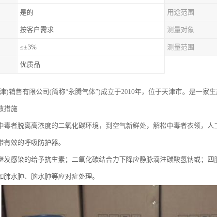
是的
用途范围
按客户需求
测量对象
≤±3%
测量范围
优质品
天津)销售有限公司(简称“永腾气体”)成立于2010年，位于天津市。是一
救措施
中毒者脱离高浓度的二氧化碳环境，到空气新鲜处，解松中毒者衣领，人
带有效的呼吸防护器。
继发感染的给予抗生素；二氧化碳结合力下降应静脉滴注碳酸氢钠或；四
如肺水肿、脑水肿等应对症处理。