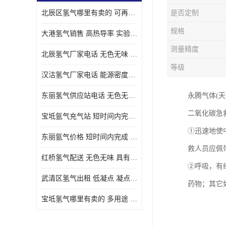
北辰区氢气哪里有卖的 可再生 实验室应用
是否定制
规格
大港氢气销售 高热导率 实验室应用
测量精度
北辰氢气厂家电话 无色无味 凝点为-259
等级
汉沽氢气厂家电话 能源密度高 储存和传输便利
东丽氢气供应站电话 无色无味 储存和传输便利
永腾气体(
二氧化碳急
宝坻氩气充气站 短时间内完成 人员经过培训
①迅速地使
东丽氩气价格 短时间内完成 物流管理优良
救人员应佩
红桥氢气配送 无色无味 具有较低的密度
②呼吸，有
武清区氢气出租 低凝点 凝点为-259
药物；其它
宝坻氢气哪里有卖的 多用途 可以在空气中上升