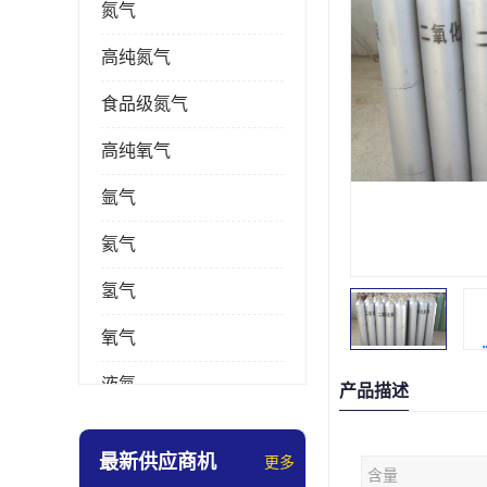
氮气
高纯氮气
食品级氮气
高纯氧气
氩气
氦气
氢气
氧气
液氮
产品描述
乙炔
最新供应商机
更多
含量