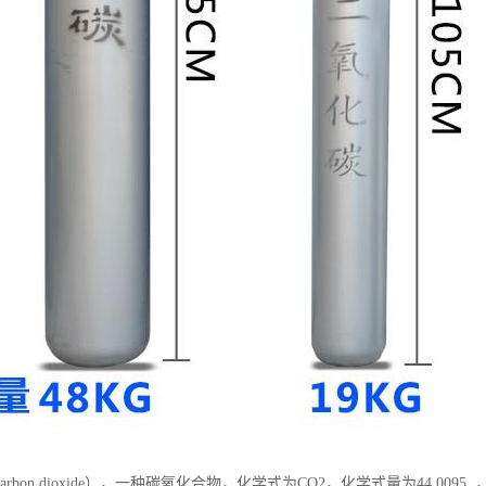
arbon dioxide），一种碳氧化合物，化学式为CO2，化学式量为44.00