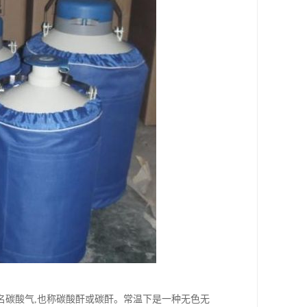
,俗名碳酸气,也称碳酸酐或碳酐。常温下是一种无色无