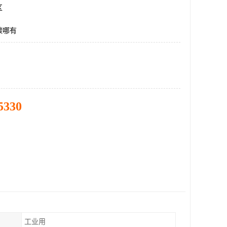
区
碳哪有
5330
工业用