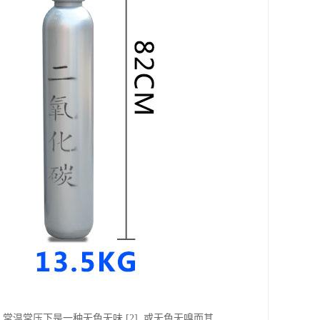
95 ，常温常压下是一种无色无味 [2] 或无色无嗅而其