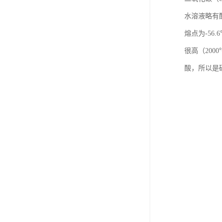
水溶液略有酸
熔点为-5
很高（20
酸，所以是