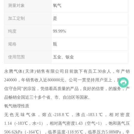
测量对象
氧气
加工定制
是
纯度
99.99%
规格
瓶
使用范围
五金、钣金
永腾气体(天津)销售有限公司目前旗下有员工30余人，年产销
240000，年销售收入近800000元。公司一贯坚持用户至上，服务，
信守合同”的宗旨，凭借着高质量的产品，良好的信誉，的服务，产
品畅销全国近三十多个省、市、自治区等国家。
氧气物理性质
无色无味气体，熔点-218.8℃，沸点-183.1℃，相对密度
1.14（-183℃，水=1），相对蒸气密度1.43（空气=1），饱和蒸气压
506.62kPa（-164℃），临界温度-118.95℃，临界压力5.08MPa，辛