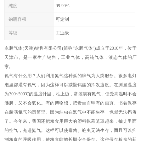
纯度
99.99%
钢瓶容积
可定制
等级
工业级
永腾气体(天津)销售有限公司(简称“永腾气体”)成立于2010年，位于
天津市。是一家生产销售，工业气体，高纯气体，液态气体的厂
家。
氮气有什么用？人们利用氮气这种孤的脾气为人类服务。很多电灯
泡里都灌有氮气，因为这样可以减慢钨丝的挥发速度。在测量温度
为300~500℃的温度计里，柱上边，常装满有氮气，使受高温时不会
沸腾，又不会氧化。有的博物馆，把贵重而罕有的画页、书卷保存
在装满氮气的圆筒里。因为蛀虫在氮气中不能生存，也就无法捣蛋
了。今年来，我国还把粮食用巨大的塑料帐幕笼罩起来，抽走里面
的空气，充进氮气。这样可以使霉菌、蛀虫无法生存，而且可以抑
制粮食的呼吸作用，使粮食能够长期安全保存。这种保存粮食的新