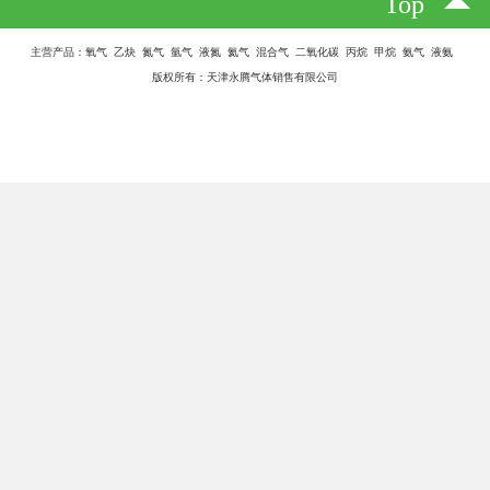
Top
主营产品：氧气 乙炔 氮气 氩气 液氮 氦气 混合气 二氧化碳 丙烷 甲烷 氨气 液氨
版权所有：天津永腾气体销售有限公司