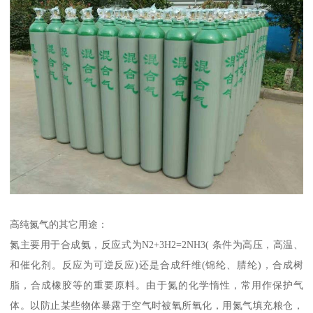
高纯氮气的其它用途：
氮主要用于合成氨，反应式为N2+3H2=2NH3( 条件为高压，高温、
和催化剂。反应为可逆反应)还是合成纤维(锦纶、腈纶)，合成树
脂，合成橡胶等的重要原料。由于氮的化学惰性，常用作保护气
体。以防止某些物体暴露于空气时被氧所氧化，用氮气填充粮仓，