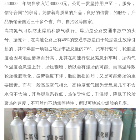
240000，年销售收入近800000元。公司一贯坚持用户至上，服务，
信守合同”的宗旨，凭借着高质量的产品，良好的信誉，的服务，产
品畅销全国近三十多个省、市、自治区等国家。
高纯氮气可以防止爆胎和缺气碾行。爆胎是公路交通事故中的头
号。据统计，在高速公路上有46%的交通事故是由于轮胎发生故障引
起的，其中爆胎一项就占轮胎事故总量的70%。汽车行驶时，轮胎温
度会因与地面磨擦而升高，尤其在高速行驶及紧急刹车时，胎内气
体温度会急速上升，胎压骤增，所以会有爆胎的可能。而高温导致
轮胎橡胶老化，疲劳强度下降，胎面磨损剧烈，又是可能爆胎的重
要因素。而与一般高压空气相比，高纯度氮气因为无氧且几乎不含
水份不含油，其热膨胀系数低，热传导性低，升温慢，降低了轮胎
聚热的速度，不可然也不助然等特性，所以可地减少爆胎的几率。