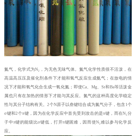
氮气，化学式为N₂，为无色无味气体。氮气化学性质很不活泼，在
高温高压压及催化剂条件下才能和氢气反应生成氨气；在放电的情
况下才能和氧气化合生成一氧化氮；即使Ca、Mg、Sr和Ba等活泼金
属也只有在加热的情形下才能与其反应。氮气的这种高度化学稳定
性与其分子结构有关。2个N原子以叁键结合成为氮气分子，包含1个
σ键和2个π键，因为在化学反应中首先受到攻击的是π键，而在N₂分
子中π键的能级比σ键低，打开π键困难，因而使N₂难以参与化学反
应。