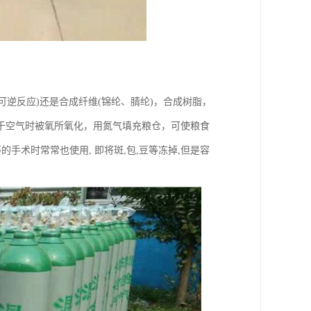
为可逆反应)还是合成纤维(锦纶、腈纶)，合成树脂，
于空气时被氧所氧化，用氮气填充粮仓，可使粮食
手术时常常也使用, 即将斑,包,豆等冻掉,但是容