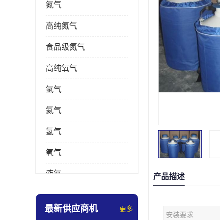
氮气
高纯氮气
食品级氮气
高纯氧气
氩气
氦气
氢气
氧气
液氮
产品描述
乙炔
最新供应商机
更多
安装要求