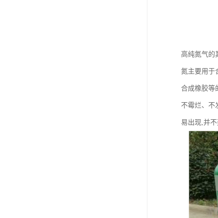
高纯氮气的
氮主要用于合
合成橡胶等
不霉烂、不
易出现,并