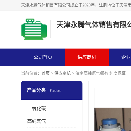
天津永腾气体销售有限
公司首页
供应商机
企业
当前位置：
首页
>
供应商机
> 津南高纯氮气哪有 纯度保证
产品分类
Product
二氧化碳
高纯氩气