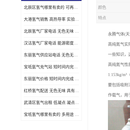
北辰区氢气哪里有卖的 可再生 实验室应用
颜色
特点
大港氢气销售 高热导率 实验室应用
北辰氢气厂家电话 无色无味 凝点为-259
永腾气体(
汉沽氢气厂家电话 能源密度高 储存和传输便利
高纯氮气实
一些知识，
东丽氢气供应站电话 无色无味 储存和传输便利
高纯氮气性质
宝坻氩气充气站 短时间内完成 人员经过培训
1.153kg/
东丽氩气价格 短时间内完成 物流管理优良
要包括吸附
红桥氢气配送 无色无味 具有较低的密度
作载气，用
武清区氢气出租 低凝点 凝点为-259
宝坻氢气哪里有卖的 多用途 可以在空气中上升