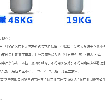
置储存：
于-184℃的温度下以液态形式储存和运送，但焊接用氩气大多装于钢瓶中
种钢制圆柱形高压容器，其外表面涂成灰色并注有绿色“氩”字标志字样。
用中严禁敲击、碰撞、瓶阀冻结时，不得用火烘烤；不得用电磁起重搬运
氩气瓶气余压力应不小于0.2MPa；氩气瓶一般直立放置。
天津)销售有限公司销售的气体在全球工业气体市场稳步增长产业规模突破千
om