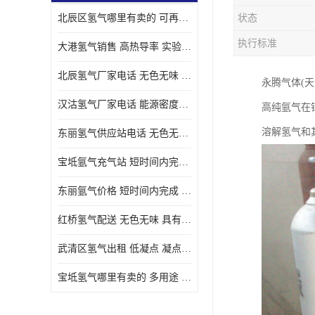
北辰区氢气哪里有卖的 可再生 实验室应用
状态
执行标准
大港氢气销售 高热导率 实验室应用
北辰氢气厂家电话 无色无味 凝点为-259
永腾气体(
汉沽氢气厂家电话 能源密度高 储存和传输便利
高纯氩气在
溶解氢气和
东丽氢气供应站电话 无色无味 储存和传输便利
宝坻氩气充气站 短时间内完成 人员经过培训
东丽氩气价格 短时间内完成 物流管理优良
红桥氢气配送 无色无味 具有较低的密度
武清区氢气出租 低凝点 凝点为-259
宝坻氢气哪里有卖的 多用途 可以在空气中上升