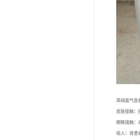
高纯氩气急
皮肤接触：
眼睛接触：
吸入：将患