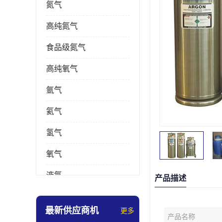
氮气
高纯氮气
食品级氮气
高纯氧气
氩气
氦气
氢气
氧气
液氮
产品描述
乙炔
最新供应商机
更多
产品名称