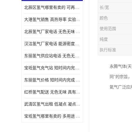
北辰区氢气哪里有卖的 可再生 实验室应用
长/宽
颜色
大港氢气销售 高热导率 实验室应用
使用范围
北辰氢气厂家电话 无色无味 凝点为-259
纯度
汉沽氢气厂家电话 能源密度高 储存和传输便利
执行标准
东丽氢气供应站电话 无色无味 储存和传输便利
永腾气体(天
宝坻氩气充气站 短时间内完成 人员经过培训
同”的宗旨
东丽氩气价格 短时间内完成 物流管理优良
氦气广泛应
红桥氢气配送 无色无味 具有较低的密度
武清区氢气出租 低凝点 凝点为-259
宝坻氢气哪里有卖的 多用途 可以在空气中上升