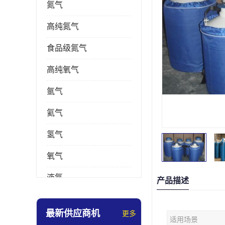
氮气
高纯氮气
食品级氮气
高纯氧气
氩气
氦气
氢气
氧气
液氮
产品描述
乙炔
最新供应商机
更多
适用场景