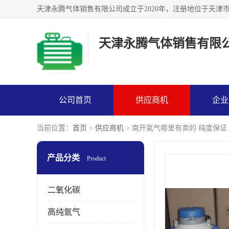
天津永腾气体销售有限
公司首页
供应商机
企业
当前位置：
首页
>
供应商机
> 南开氦气哪里有卖的 纯度保证
产品分类
Product
二氧化碳
高纯氩气