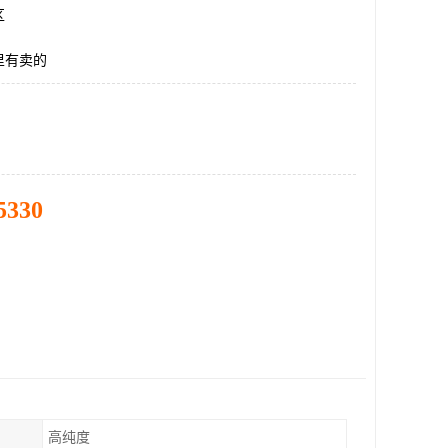
区
里有卖的
5330
高纯度