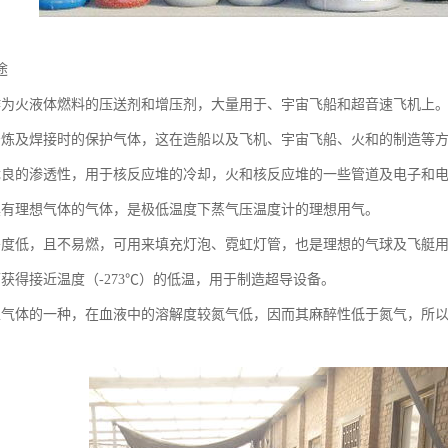
途
作为火液体燃料的压送剂和增压剂，大量用于、宇宙飞船和超音速飞机上
冶炼及焊接时的保护气体，这在造船以及飞机、宇宙飞船、火和的制造等
优良的渗透性，用于核反应堆的冷却，火和核反应堆的一些管道及电子和
具有理想气体的气体，是极低温度下蒸气压温度计的理想用气。
密度低，且不易燃，可用来填充灯泡、霓虹灯管，也是理想的气球及飞艇
可获得接近温度（-273℃）的低温，用于制造超导设备。
性气体的一种，在血液中的溶解度较氮气低，因而其麻醉性低于氮气，所