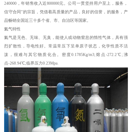
240000，年销售收入近800000元。公司一贯坚持用户至上，服务，
信守合同”的宗旨，凭借着高质量的产品，良好的信誉，的服务，产
品畅销全国近三十多个省、市、自治区等国家。
氦气特性
氦气是无色、无味、无臭，能使人或动物窒息的惰性气体，具有强
烈扩散性，导电性好。常温常压下呈单原子状态，化学性质不活
泼，很难与其它物质化合。密度0.1785Kg/m3;熔点-272.2℃;沸
点-268.94℃;临界压力0.23Mpa.