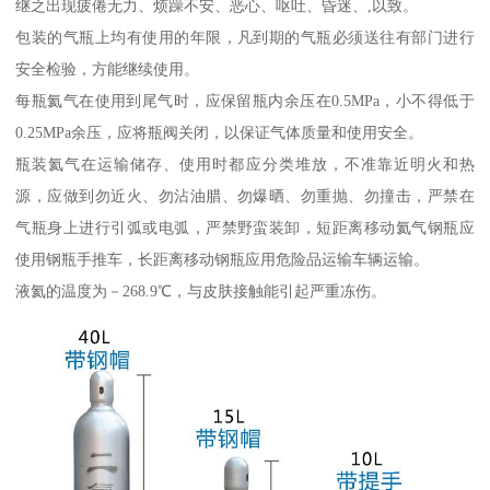
继之出现疲倦无力、烦躁不安、恶心、呕吐、昏迷、,以致。
包装的气瓶上均有使用的年限，凡到期的气瓶必须送往有部门进行
安全检验，方能继续使用。
每瓶氦气在使用到尾气时，应保留瓶内余压在0.5MPa，小不得低于
0.25MPa余压，应将瓶阀关闭，以保证气体质量和使用安全。
瓶装氦气在运输储存、使用时都应分类堆放，不准靠近明火和热
源，应做到勿近火、勿沾油腊、勿爆晒、勿重抛、勿撞击，严禁在
气瓶身上进行引弧或电弧，严禁野蛮装卸，短距离移动氦气钢瓶应
使用钢瓶手推车，长距离移动钢瓶应用危险品运输车辆运输。
液氦的温度为－268.9℃，与皮肤接触能引起严重冻伤。