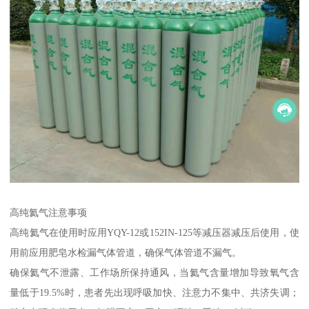
高纯氦气注意事项
高纯氦气在使用时应用YQY-12或152IN-125等减压器减压后使用，使
用前应用肥皂水检漏气体管道，确保气体管道不漏气。
确保氦气不泄露、工作场所保持通风，当氦气含量增加导致氧气含
量低于19.5%时，患者先出现呼吸加快、注意力不集中、共济失调；