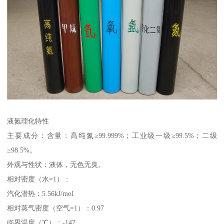
液氮理化特性
主要成分：含量：高纯氮≥99.999%；工业级一级≥99.5%；二级
≥98.5%。
外观与性状：液体，无色无臭。
相对密度（水=1）：
汽化潜热：5.56kJ/mol
相对蒸气密度（空气=1）：0.97
临界温度（℃）：-147