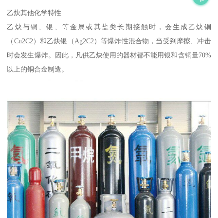
乙炔其他化学特性
乙炔与铜、银、等金属或其盐类长期接触时，会生成乙炔铜
（Cu2C2）和乙炔银（Ag2C2）等爆炸性混合物，当受到摩擦、冲击
时会发生爆炸。因此，凡供乙炔使用的器材都不能用银和含铜量70%
以上的铜合金制造。