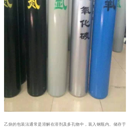
乙炔的包装法通常是溶解在溶剂及多孔物中，装入钢瓶内。储存于