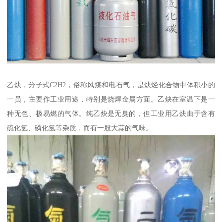
乙炔，分子式C2H2，俗称风煤和电石气，是炔烃化合物中体积小的
一员，主要作工业用途，特别是烧焊金属方面。乙炔在室温下是一
种无色、极易燃的气体。纯乙炔是无臭的，但工业用乙炔由于含有
硫化氢、磷化氢等杂质，而有一股大蒜的气味。