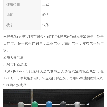
使用范围
工业
纯度
99.6
状态
气体
永腾气体(天津)销售有限公司(简称“永腾气体”)成立于2010年，位于
天津市。是一家生产销售，工业气体，高纯气体，液态气体的厂
家。
乙炔天然气法
天然气制乙炔法
预热到600-650℃的原料天然气和氧进入多管式烧嘴板乙炔炉，在
1500℃下，甲烷裂解制得8%左右的稀乙炔，再用N-甲基酮提浓制得
99%的乙炔成品。