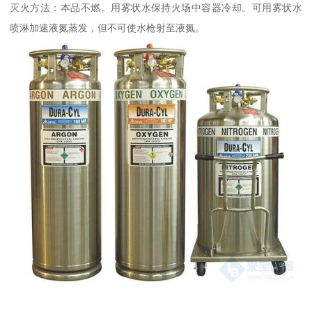
灭火方法：本品不燃。用雾状水保持火场中容器冷却。可用雾状水
喷淋加速液氮蒸发，但不可使水枪射至液氮。