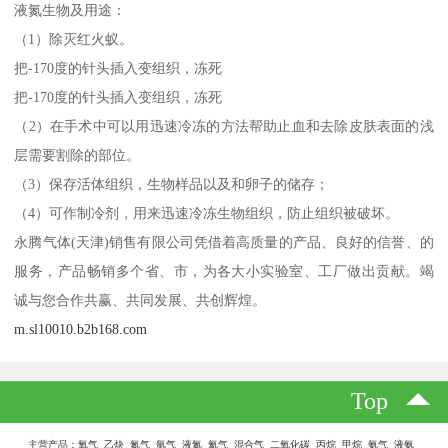
液氮生物及用途：
（1）除灭红火蚁。
把-170度的针头插入变组织，冻死
把-170度的针头插入变组织，冻死
（2）在手术中可以用迅速冷冻的方法帮助止血和去除皮肤表面的浅
层需要割除的部位。
（3）保存活体组织，生物样品以及和卵子的储存；
（4）可作制冷剂，用来迅速冷冻生物组织，防止组织被破坏。
永腾气体(天津)销售有限公司凭借着高质量的产品、良好的信誉、的
服务，产品畅销多个省、市，为各大小实验室、工厂做出贡献。竭
诚与您合作共赢、共同发展、共创辉煌。
m.sl10010.b2b168.com
Top
主营产品：氧气 乙炔 氮气 氩气 液氮 氦气 混合气 二氧化碳 丙烷 甲烷 氨气 液氨