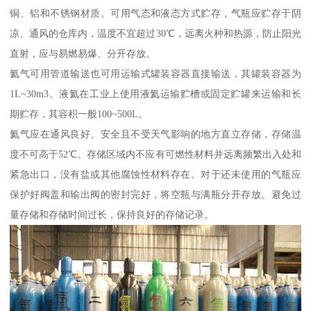
铜、铝和不锈钢材质。可用气态和液态方式贮存，气瓶应贮存于阴
凉、通风的仓库内，温度不宜超过30℃，远离火种和热源，防止阳光
直射，应与易燃易爆、分开存放。
氦气可用管道输送也可用运输式罐装容器直接输送，其罐装容器为
1L~30m3。液氦在工业上使用液氦运输贮槽或固定贮罐来运输和长
期贮存，其容积一般100~500L。
氦气应在通风良好、安全且不受天气影响的地方直立存储，存储温
度不可高于52℃。存储区域内不应有可燃性材料并远离频繁出入处和
紧急出口，没有盐或其他腐蚀性材料存在。对于还未使用的气瓶应
保护好阀盖和输出阀的密封完好，将空瓶与满瓶分开存放。避免过
量存储和存储时间过长，保持良好的存储记录。