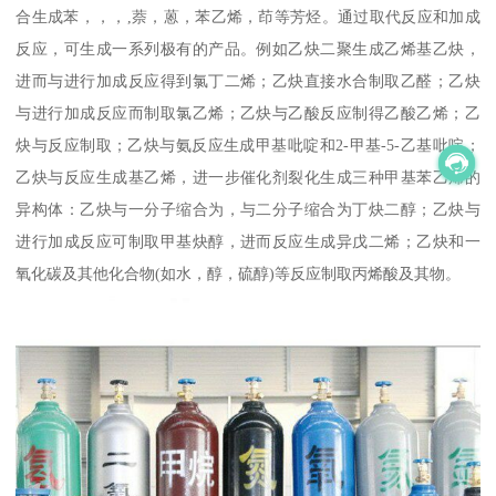
合生成苯，，，,萘，蒽，苯乙烯，茚等芳烃。通过取代反应和加成
反应，可生成一系列极有的产品。例如乙炔二聚生成乙烯基乙炔，
进而与进行加成反应得到氯丁二烯；乙炔直接水合制取乙醛；乙炔
与进行加成反应而制取氯乙烯；乙炔与乙酸反应制得乙酸乙烯；乙
炔与反应制取；乙炔与氨反应生成甲基吡啶和2-甲基-5-乙基吡啶；
乙炔与反应生成基乙烯，进一步催化剂裂化生成三种甲基苯乙烯的
异构体：乙炔与一分子缩合为，与二分子缩合为丁炔二醇；乙炔与
进行加成反应可制取甲基炔醇，进而反应生成异戊二烯；乙炔和一
氧化碳及其他化合物(如水，醇，硫醇)等反应制取丙烯酸及其物。