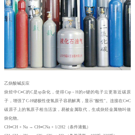
乙炔酸碱反应
炔烃中C≡C的C是sp杂化，使得Csp－H的σ键的电子云更靠近碳原
子，增强了C-H键极性使氢原子容易解离，显示“酸性”。连接在C≡C
碳原子上的氢原子相当活泼，易被金属取代，生成炔烃金属物叫做
炔化物。
CH≡CH + Na → CH≡CNa + 1/2H2（条件液氨）