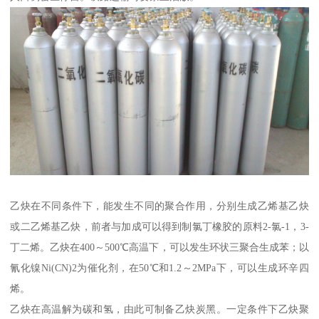
乙炔在不同条件下，能发生不同的聚合作用，分别生成乙烯基乙炔
或二乙烯基乙炔，前者与加成可以得到制氯丁橡胶的原料2-氯-1，3-
丁二烯。乙炔在400～500℃高温下，可以发生环状三聚合生成苯；以
氰化镍Ni(CN)2为催化剂，在50℃和1.2～2MPa下，可以生成环辛四
烯。
乙炔在高温解为碳和氢，由此可制备乙炔炭黑。一定条件下乙炔聚