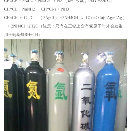
CH≡CH + 2Na → CNa≡CNa + H2 （条件液氨，190℃~220℃）
CH≡CH + NaNH2 → CH≡CNa + NH3
CH≡CH + Cu2Cl2 （2AgCl）+2NH4OH → CCu≡CCu(CAg≡CAg）
↓ + 2NH4Cl +2H2O（注意：只有在三键上含有氢原子时才会发生，
用于端基炔RH≡CH）。