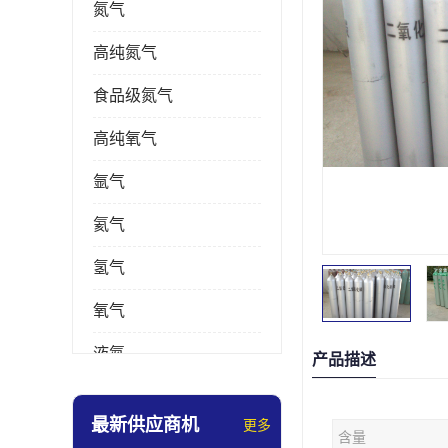
氮气
高纯氮气
食品级氮气
高纯氧气
氩气
氦气
氢气
氧气
液氮
产品描述
乙炔
最新供应商机
更多
含量