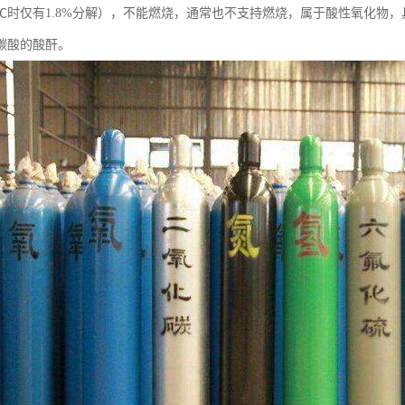
00℃时仅有1.8%分解），不能燃烧，通常也不支持燃烧，属于酸性氧化
碳酸的酸酐。