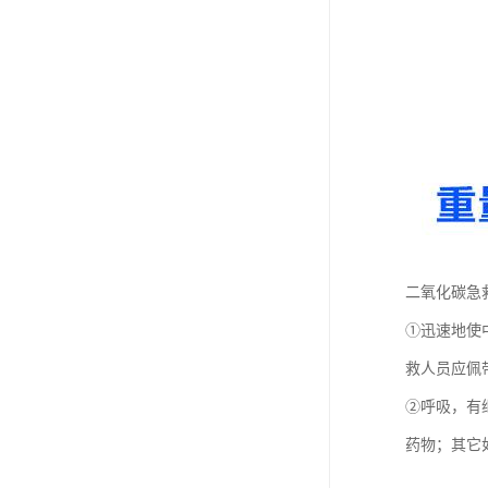
二氧化碳急
①迅速地使
救人员应佩
②呼吸，有
药物；其它