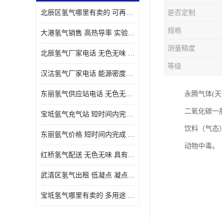
北辰区氢气哪里有卖的 可再生 实验室应用
是否定制
规格
大港氢气销售 高热导率 实验室应用
测量精度
北辰氢气厂家电话 无色无味 凝点为-259
等级
汉沽氢气厂家电话 能源密度高 储存和传输便利
东丽氢气供应站电话 无色无味 储存和传输便利
永腾气体(
二氧化碳一
宝坻氩气充气站 短时间内完成 人员经过培训
饮料（气态
东丽氩气价格 短时间内完成 物流管理优良
动物中毒。
红桥氢气配送 无色无味 具有较低的密度
武清区氢气出租 低凝点 凝点为-259
宝坻氢气哪里有卖的 多用途 可以在空气中上升