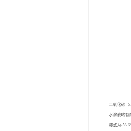
二氧化碳（c
水溶液略有酸
熔点为-5