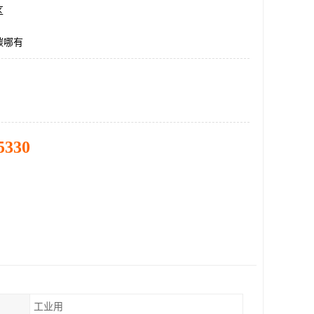
区
碳哪有
5330
工业用