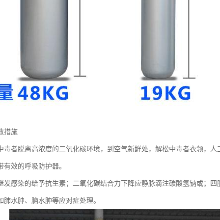
救措施
中毒者脱离高浓度的二氧化碳环境，到空气新鲜处，解松中毒者衣领，人
带有效的呼吸防护器。
继发感染的给予抗生素；二氧化碳结合力下降应静脉滴注碳酸氢钠或；四
如肺水肿、脑水肿等应对症处理。