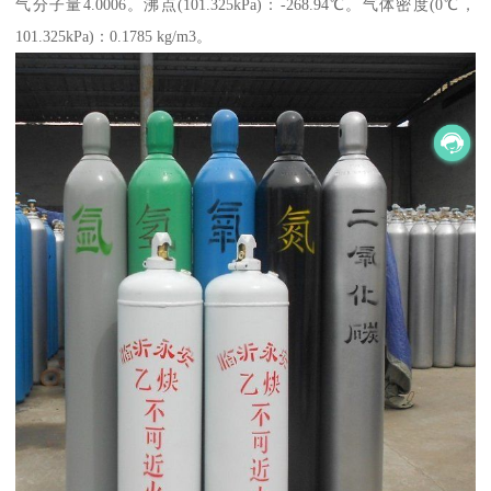
气分子量4.0006。沸点(101.325kPa)：-268.94℃。气体密度(0℃，
101.325kPa)：0.1785 kg/m3。