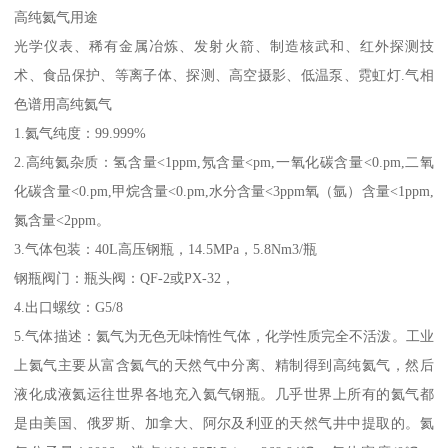
高纯氦气用途
光学仪表、稀有金属冶炼、发射火箭、制造核武和、红外探测技
术、食品保护、等离子体、探测、高空摄影、低温泵、霓虹灯.气相
色谱用高纯氦气
1.氦气纯度：99.999%
2.高纯氦杂质：氢含量<1ppm,氖含量<pm,一氧化碳含量<0.pm,二氧
化碳含量<0.pm,甲烷含量<0.pm,水分含量<3ppm氧（氩）含量<1ppm,
氮含量<2ppm。
3.气体包装：40L高压钢瓶，14.5MPa，5.8Nm3/瓶
钢瓶阀门：瓶头阀：QF-2或PX-32，
4.出口螺纹：G5/8
5.气体描述：氦气为无色无味惰性气体，化学性质完全不活泼。工业
上氦气主要从富含氦气的天然气中分离、精制得到高纯氦气，然后
液化成液氦运往世界各地充入氦气钢瓶。几乎世界上所有的氦气都
是由美国、俄罗斯、加拿大、阿尔及利亚的天然气井中提取的。氦