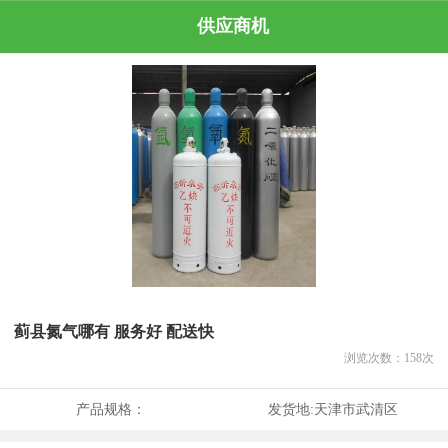
供应商机
蓟县氮气哪有 服务好 配送快
浏览次数：
158
次
产品规格：
发货地:
天津市武清区