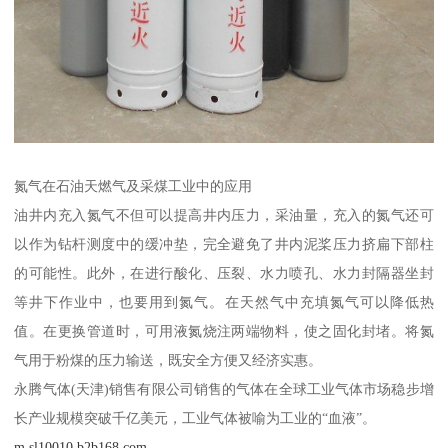
氮气在石油天燃气及采煤工业中的应用
油井内充入氮气不但可以提高井内压力，采油量，充入的氮气还可
以作为钻杆测度中的缓冲垫，完全避免了井内泥桨压力挤扁下部柱
的可能性。此外，在进行酸化、压裂、水力喷孔、水力封隔器坐封
等井下作业中，也要用到氮气。在天然气中充填氮气可以降低热
值。在更换管道时，可用液氮烧注两端物料，使之固化封堵。将氮
气用于粉煤的压力输送，既安全方便又经济实惠。
永腾气体(天津)销售有限公司销售的气体在全球工业气体市场稳步增
长产业规模突破千亿美元，工业气体被喻为工业的“血液”。
m.sl10010.b2b168.com