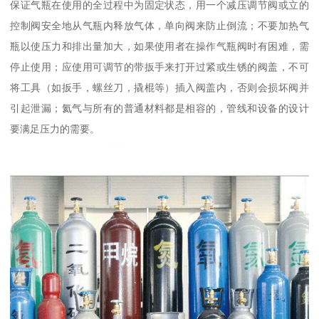
保证气瓶在使用的全过程中为固定状态，用一个减压调节阀或立的
控制阀安全地从气瓶内释放气体，单向阀来防止倒流；不要加热气
瓶以使压力和排出量加大，如果使用者在操作气瓶阀时有困难，需
停止使用；应使用可调节的带扳手来打开过紧或生锈的阀盖，不可
将工具（如扳手，螺丝刀，撬棍等）插入阀盖内，否则会损坏阀并
引起泄漏；氦气与所有的普通材料都是相容的，管线和设备的设计
要满足压力的需要。