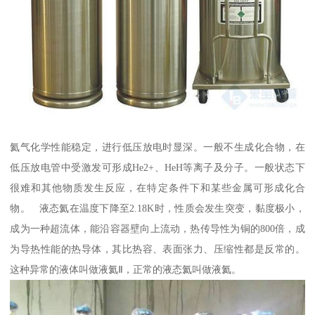
氦气化学性能稳定，进行低压放电时显深。一般不生成化合物，在
低压放电管中受激发可形成He2+、HeH等离子及分子。一般状态下
很难和其他物质发生反应，在特定条件下和某些金属可形成化合
物。 液态氦在温度下降至2.18K时，性质会发生突变，黏度极小，
成为一种超流体，能沿容器壁向上流动，热传导性为铜的800倍，成
为导热性能的热导体，其比热容、表面张力、压缩性都是反常的。
这种异常的液体叫做液氦Ⅱ，正常的液态氦叫做液氦。