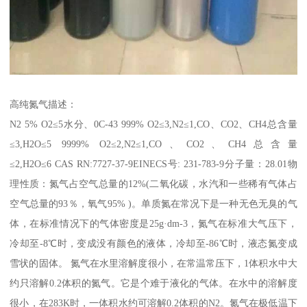
高纯氮气描述：
N2 5% O2≤5水分、0C-43 999% O2≤3,N2≤1,CO、CO2、CH4总含量
≤3,H2O≤5 9999% O2≤2,N2≤1,CO、CO2、CH4总含量
≤2,H2O≤6 CAS RN:7727-37-9EINECS号: 231-783-9分子量：28.01物
理性质：氮气占空气总量的12%(二氧化碳，水汽和一些稀有气体占
空气总量的93％，氧气95% )。单质氮在常况下是一种无色无臭的气
体，在标准情况下的气体密度是25g·dm-3，氮气在标准大气压下，
冷却至-8℃时，变成没有颜色的液体，冷却至-86℃时，液态氮变成
雪状的固体。 氮气在水里溶解度很小，在常温常压下，1体积水中大
约只溶解0.2体积的氮气。它是个难于液化的气体。在水中的溶解度
很小，在283K时，一体积水约可溶解0.2体积的N2。氮气在极低温下