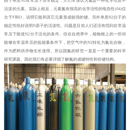
由于单质N2在常况下异常稳定，人们常误认为氮是一种化学性质不
活泼的元素。实际上相反，元素氮有很高的化学活性的电负性(04)仅
次于F和O，说明它能和其它元素形成较强的键。另外单质N2分子的
稳定性恰好说明N原子的活泼性。问题是目前人们还没有找到在常温
常压下能使N2分子活化的条件。但在自然界中，植物根上的一些却
能够在常温常压的低能量条件下，把空气中的N2转化为氮化合物，
作为肥料供作物生长使用。所以固氮的研究一直是一个重要的科学
研究课题。因此我们有必要详细了解氮的成键特性和价键结构。