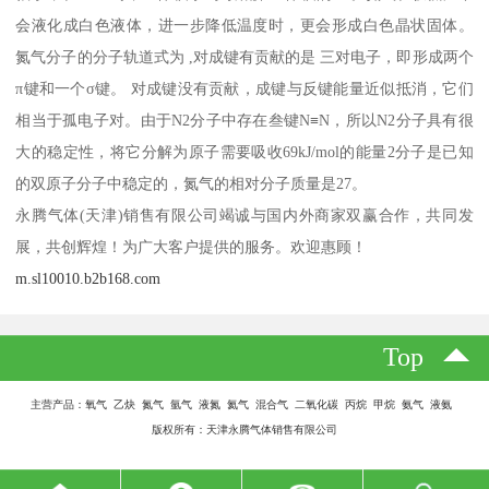
会液化成白色液体，进一步降低温度时，更会形成白色晶状固体。
氮气分子的分子轨道式为 ,对成键有贡献的是 三对电子，即形成两个
π键和一个σ键。 对成键没有贡献，成键与反键能量近似抵消，它们
相当于孤电子对。由于N2分子中存在叁键N≡N，所以N2分子具有很
大的稳定性，将它分解为原子需要吸收69kJ/mol的能量2分子是已知
的双原子分子中稳定的，氮气的相对分子质量是27。
永腾气体(天津)销售有限公司竭诚与国内外商家双赢合作，共同发
展，共创辉煌！为广大客户提供的服务。欢迎惠顾！
m.sl10010.b2b168.com
Top
主营产品：氧气 乙炔 氮气 氩气 液氮 氦气 混合气 二氧化碳 丙烷 甲烷 氨气 液氨
版权所有：天津永腾气体销售有限公司