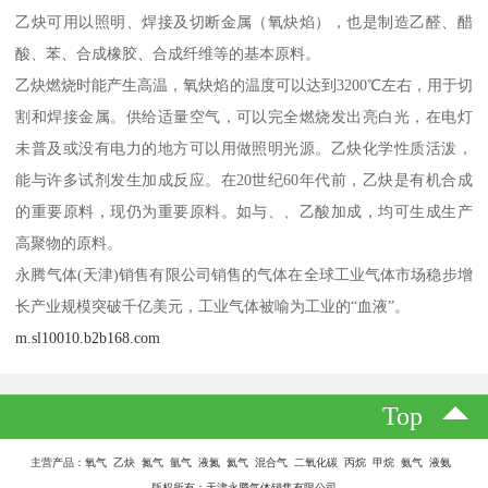
乙炔可用以照明、焊接及切断金属（氧炔焰），也是制造乙醛、醋
酸、苯、合成橡胶、合成纤维等的基本原料。
乙炔燃烧时能产生高温，氧炔焰的温度可以达到3200℃左右，用于切
割和焊接金属。供给适量空气，可以完全燃烧发出亮白光，在电灯
未普及或没有电力的地方可以用做照明光源。乙炔化学性质活泼，
能与许多试剂发生加成反应。在20世纪60年代前，乙炔是有机合成
的重要原料，现仍为重要原料。如与、、乙酸加成，均可生成生产
高聚物的原料。
永腾气体(天津)销售有限公司销售的气体在全球工业气体市场稳步增
长产业规模突破千亿美元，工业气体被喻为工业的“血液”。
m.sl10010.b2b168.com
Top
主营产品：氧气 乙炔 氮气 氩气 液氮 氦气 混合气 二氧化碳 丙烷 甲烷 氨气 液氨
版权所有：天津永腾气体销售有限公司