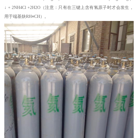
↓ + 2NH4Cl +2H2O（注意：只有在三键上含有氢原子时才会发生，
用于端基炔RH≡CH）。