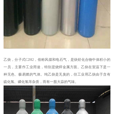
乙炔，分子式C2H2，俗称风煤和电石气，是炔烃化合物中体积小的
一员，主要作工业用途，特别是烧焊金属方面。乙炔在室温下是一
种无色、极易燃的气体。纯乙炔是无臭的，但工业用乙炔由于含有
硫化氢、磷化氢等杂质，而有一股大蒜的气味。