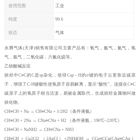
使用范围
工业
纯度
99.6
状态
气体
永腾气体(天津)销售有限公司主要产品有：氧气，氮气，氦气，氢
气，氩气，二氧化碳，六氟化硫等。
乙炔酸碱反应
炔烃中C≡C的C是sp杂化，使得Csp－H的σ键的电子云更靠近碳原
子，增强了C-H键极性使氢原子容易解离，显示“酸性”。连接在C≡C
碳原子上的氢原子相当活泼，易被金属取代，生成炔烃金属物叫做
炔化物。
CH≡CH + Na → CH≡CNa + 1/2H2（条件液氨）
CH≡CH + 2Na → CNa≡CNa + H2 （条件液氨，190℃~220℃）
CH≡CH + NaNH2 → CH≡CNa + NH3
CH≡CH + Cu2Cl2 （2AgCl）+2NH4OH → CCu≡CCu(CAg≡CAg）