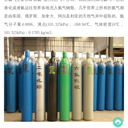
液化成液氦运往世界各地充入氦气钢瓶。几乎世界上所有的氦气都
是由美国、俄罗斯、加拿大、阿尔及利亚的天然气井中提取的。氦
气分子量4.0006。沸点(101.325kPa)：-268.94℃。气体密度(0℃，
101.325kPa)：0.1785 kg/m3。