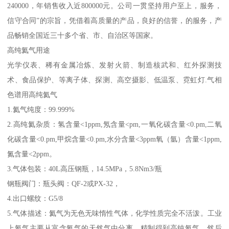
240000，年销售收入近800000元。公司一贯坚持用户至上，服务，
信守合同”的宗旨，凭借着高质量的产品，良好的信誉，的服务，产
品畅销全国近三十多个省、市、自治区等国家。
高纯氦气用途
光学仪表、稀有金属冶炼、发射火箭、制造核武和、红外探测技
术、食品保护、等离子体、探测、高空摄影、低温泵、霓虹灯.气相
色谱用高纯氦气
1.氦气纯度：99.999%
2.高纯氦杂质：氢含量<1ppm,氖含量<pm,一氧化碳含量<0.pm,二氧
化碳含量<0.pm,甲烷含量<0.pm,水分含量<3ppm氧（氩）含量<1ppm,
氮含量<2ppm。
3.气体包装：40L高压钢瓶，14.5MPa，5.8Nm3/瓶
钢瓶阀门：瓶头阀：QF-2或PX-32，
4.出口螺纹：G5/8
5.气体描述：氦气为无色无味惰性气体，化学性质完全不活泼。工业
上氦气主要从富含氦气的天然气中分离、精制得到高纯氦气，然后