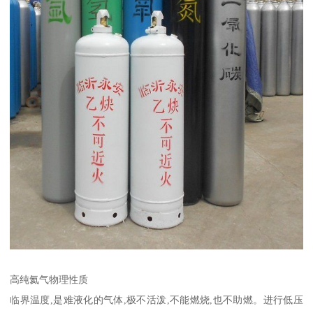
高纯氦气物理性质
临界温度,是难液化的气体,极不活泼,不能燃烧,也不助燃。进行低压