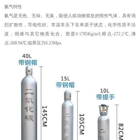
氦气特性
氦气是无色、无味、无臭，能使人或动物窒息的惰性气体，具有强
烈扩散性，导电性好。常温常压下呈单原子状态，化学性质不活
泼，很难与其它物质化合。密度0.1785Kg/m3;熔点-272.2℃;沸
点-268.94℃;临界压力0.23Mpa.