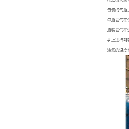
包装的气瓶
每瓶氦气在使
瓶装氦气在
身上进行引
液氦的温度为