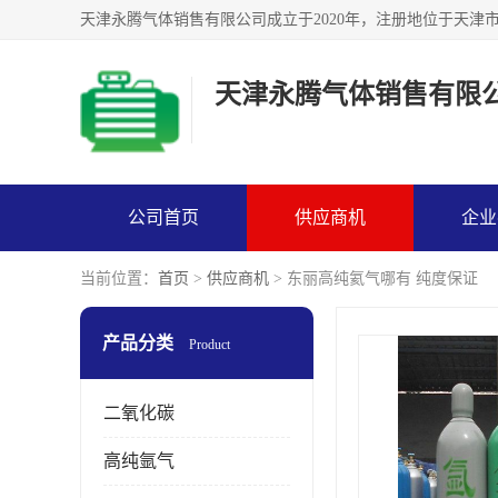
天津永腾气体销售有限
公司首页
供应商机
企业
当前位置：
首页
>
供应商机
> 东丽高纯氦气哪有 纯度保证
产品分类
Product
二氧化碳
高纯氩气