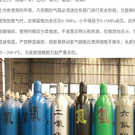
上均有使用的年限，凡到期的气瓶必须送往有部门进行安全检验，方能继
用到尾气时，应保留瓶内余压在0.5MPa，小不得低于0.25MPa余压
运输储存、使用时都应分类堆放，不准靠近明火和热源，应做到勿近火、
弧或电弧，严禁野蛮装卸，短距离移动氦气钢瓶应使用钢瓶手推车，长距
－268.9℃，与皮肤接触能引起严重冻伤。