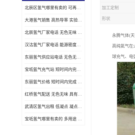
北辰区氢气哪里有卖的 可再生 实验室应用
加工定制
形状
大港氢气销售 高热导率 实验室应用
北辰氢气厂家电话 无色无味 凝点为-259
永腾气体(
汉沽氢气厂家电话 能源密度高 储存和传输便利
高纯氦气在
球充气、电
东丽氢气供应站电话 无色无味 储存和传输便利
宝坻氩气充气站 短时间内完成 人员经过培训
东丽氩气价格 短时间内完成 物流管理优良
红桥氢气配送 无色无味 具有较低的密度
武清区氢气出租 低凝点 凝点为-259
宝坻氢气哪里有卖的 多用途 可以在空气中上升