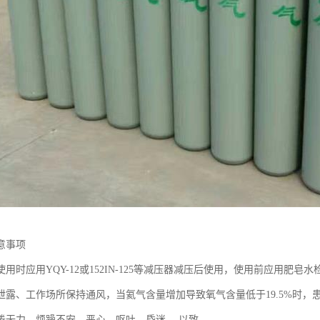
意事项
用时应用YQY-12或152IN-125等减压器减压后使用，使用前应用肥
泄露、工作场所保持通风，当氦气含量增加导致氧气含量低于19.5%时
倦无力、烦躁不安、恶心、呕吐、昏迷、,以致。