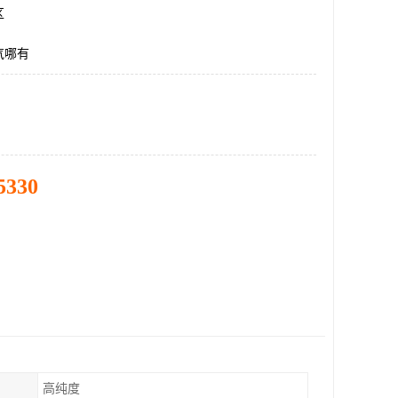
区
气哪有
5330
高纯度