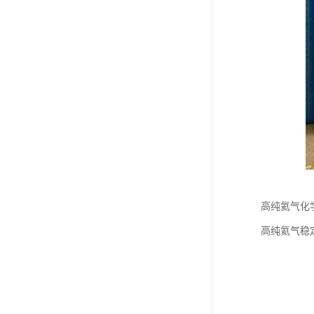
高纯氦气化
高纯氦气稳