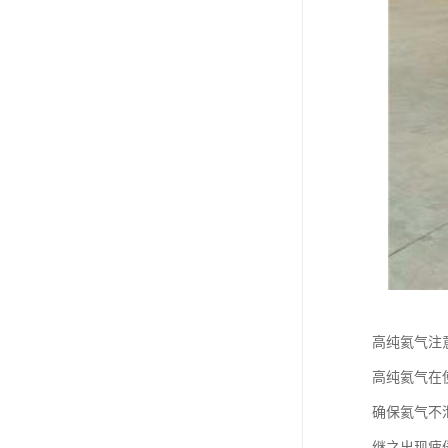
高纯氦气注
高纯氦气在使
确保氦气不
继之出现疲