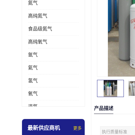
氮气
高纯氮气
食品级氮气
高纯氧气
氩气
氦气
氢气
氧气
液氮
产品描述
乙炔
最新供应商机
更多
执行质量标准