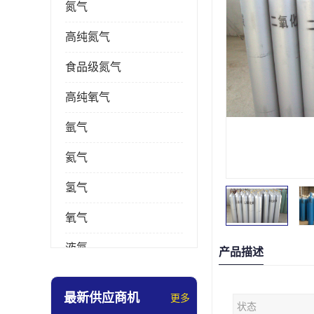
氮气
高纯氮气
食品级氮气
高纯氧气
氩气
氦气
氢气
氧气
液氮
产品描述
乙炔
最新供应商机
更多
状态