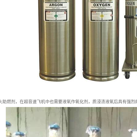
火助燃剂，在超音速飞机中也需要液氧作氧化剂，质浸渍液氧后具有强烈