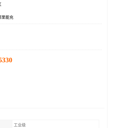
区
哪里能充
5330
工业级