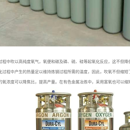
过程中吹以高纯度氧气，氧便和碳及磷、硫、硅等起氧化反应，这不但降
化过程中产生的热量足以维持炼钢过程所需的温度，因此，吹氧不但缩短
的氧浓度可以降焦比，提高产量。在有色金属冶炼中，采用富氧也可以缩