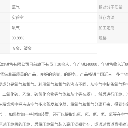
氧气
相对分子质量
实验室
储存方法
氧气
加工定制
99.99%
规格
五金、钣金
津)销售有限公司目前旗下有员工30余人，年产销240000，年销售收入近
，凭借着高质量的产品，良好的信誉，的服务，产品畅销全国近三十多个
要成分是氧气和氮气。利用氧气和氮气的沸点不同，从空气中制备氧气称
、二氧化碳、乙炔、碳氢化合物等气体和灰尘等杂质）、然后进行压缩、
在精馏塔中把液态空气多次蒸发和冷凝，将氧气和氮气分离开来，得到纯氧
的纯度）。如果增加一些附加装置，还可以提取出氩、氖、氦、氪、氙等在
经过压缩机的压缩，后将压缩氧气装入高压钢瓶贮存，或通过管道直接输