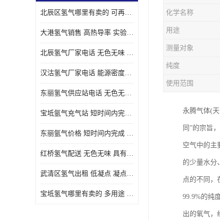
北辰区氢气哪里有卖的 可再生 实验室应用
化学名称
用途
大港氢气销售 高热导率 实验室应用
测量对象
北辰氢气厂家电话 无色无味 凝点为-259
纯度
汉沽氢气厂家电话 能源密度高 储存和传输便利
使用范围
东丽氢气供应站电话 无色无味 储存和传输便利
永腾气体(天
宝坻氩气充气站 短时间内完成 人员经过培训
同”的宗旨
东丽氩气价格 短时间内完成 物流管理优良
空气中的主
红桥氢气配送 无色无味 具有较低的密度
的少量水分
武清区氢气出租 低凝点 凝点为-259
点的不同，
宝坻氢气哪里有卖的 多用途 可以在空气中上升
99.9%
出的氧气，