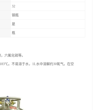
32
钢瓶
是
瓶
碳，六氟化硫等。
-183℃。不易溶于水，1L水中溶解约30氧气。在空