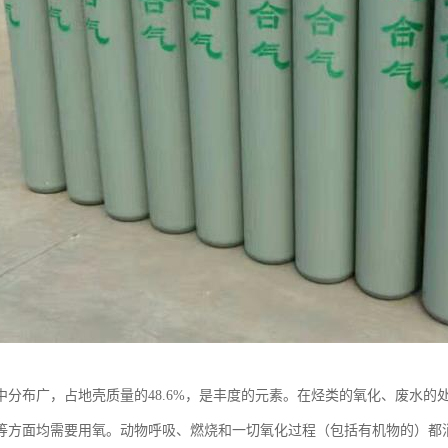
中分布广，占地壳质量的48.6%，是丰度的元素。在烃类的氧化、废水
等方面均需要用氧。动物呼吸、燃烧和一切氧化过程（包括有机物的）都