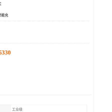
区
里能充
5330
工业级