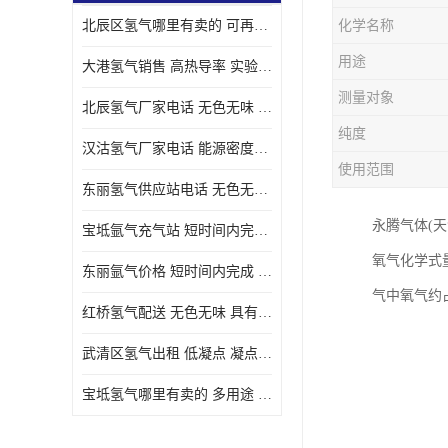
北辰区氢气哪里有卖的 可再生 实验室应用
化学名称
用途
大港氢气销售 高热导率 实验室应用
测量对象
北辰氢气厂家电话 无色无味 凝点为-259
纯度
汉沽氢气厂家电话 能源密度高 储存和传输便利
使用范围
东丽氢气供应站电话 无色无味 储存和传输便利
永腾气体(
宝坻氩气充气站 短时间内完成 人员经过培训
氧气化学式量
东丽氩气价格 短时间内完成 物流管理优良
气中氧气约
红桥氢气配送 无色无味 具有较低的密度
武清区氢气出租 低凝点 凝点为-259
宝坻氢气哪里有卖的 多用途 可以在空气中上升