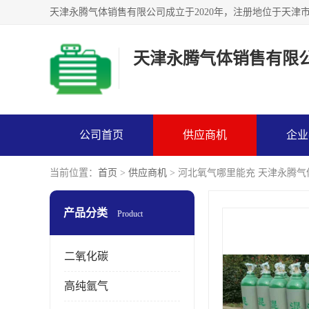
天津永腾气体销售有限
公司首页
供应商机
企业
当前位置：
首页
>
供应商机
> 河北氧气哪里能充 天津永腾
产品分类
Product
二氧化碳
高纯氩气