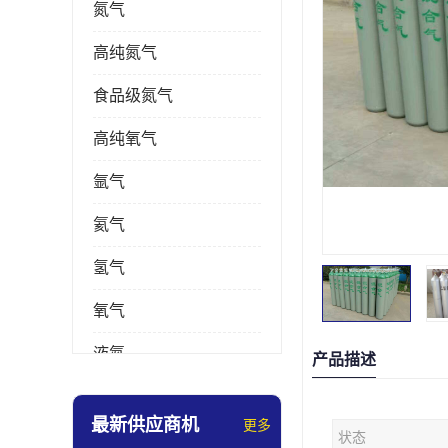
氮气
高纯氮气
食品级氮气
高纯氧气
氩气
氦气
氢气
氧气
液氮
产品描述
乙炔
最新供应商机
更多
状态