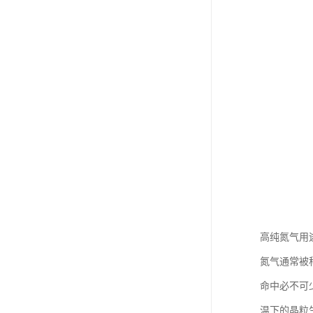
高纯氮气用
氮气通常被
命中必不可
温下的晶粒