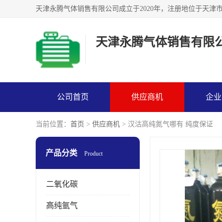
天津永腾气体销售有限
公司首页
供应商机
企业
当前位置：
首页
>
供应商机
> 汉沽高纯氮气哪有 纯度保证
产品分类
Product
二氧化碳
高纯氩气