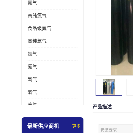
氮气
高纯氮气
食品级氮气
高纯氧气
氩气
氦气
氢气
氧气
液氮
产品描述
乙炔
最新供应商机
更多
安装要求