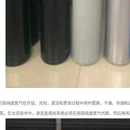
的高纯度氮气在外延，光刻，清洁和蒸发过程中用作置换，干燥，存储和
％或更高。在太空技术中，液态氢填充系统必须先用高纯度氮气代替，然后再