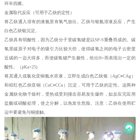
环辛四烯。
金属取代反应（可用于乙炔的定性）
将乙炔通入溶有的液氨里有氢气放出。乙炔与银氨溶液反应，产生
白色乙炔银沉淀。
乙炔具有弱酸性，因为乙炔分子里碳氢键是以SP-S重叠而成的。碳
氢里碳原子对电子的吸引力比较大些，使得碳氢之间的电子云密度
近碳的一边大得多，而使碳氢键产生极性，给出H+而表现出一定的
酸性。（pKa=25)
将其通入或氯化亚铜氨水溶液，立即生成白色乙炔银（AgC≡CAg）
和棕红色乙炔亚铜（CuC≡CCu）沉淀，可用于乙炔的定性。这两种
金属炔化物干燥时，受热或受到撞击容易发生爆炸，如反应完应用
盐酸或硝酸处理，使之分解，以免发生危险。注意：乙炔在使用贮
运中要避免与铜接触。