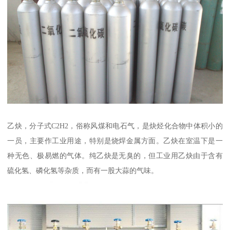
乙炔，分子式C2H2，俗称风煤和电石气，是炔烃化合物中体积小的
一员，主要作工业用途，特别是烧焊金属方面。乙炔在室温下是一
种无色、极易燃的气体。纯乙炔是无臭的，但工业用乙炔由于含有
硫化氢、磷化氢等杂质，而有一股大蒜的气味。