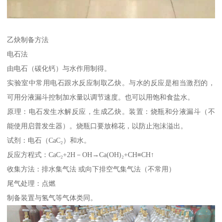
乙炔制备方法
电石法
由电石（碳化钙）与水作用制得。
实验室中常用电石跟水反应制取乙炔。与水的反应是相当激烈的，
可用分液漏斗控制加水量以调节速度。也可以用饱和食盐水。
原理：电石发生水解反应，生成乙炔。装置：烧瓶和分液漏斗（不
能使用启普发生器）。烧瓶口要放棉花，以防止泡沫溢出。
试剂：电石（CaC₂）和水。
反应方程式：CaC₂+2H－OH→Ca(OH)₂+CH≡CH↑
收集方法：排水集气法 或向下排空气集气法（不常用）
尾气处理：点燃
制备装置与氢气等气体类同。