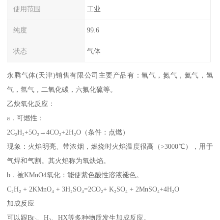
使用范围
工业
纯度
99.6
状态
气体
永腾气体(天津)销售有限公司主要产品有：氧气，氮气，氦气，氢
气，氩气，二氧化碳，六氟化硫等。
乙炔氧化反应：
a．可燃性：
2C₂H₂+5O₂→4CO₂+2H₂O（条件：点燃）
现象：火焰明亮、带浓烟，燃烧时火焰温度很高（>3000℃），用于
气焊和气割。其火焰称为氧炔焰。
b．被KMnO4氧化：能使紫色酸性溶液褪色。
C₂H₂ + 2KMnO₄ + 3H₂SO₄=2CO₂+ K₂SO₄ + 2MnSO₄+4H₂O
加成反应
可以跟Br₂、H₂、HX等多种物质发生加成反应。