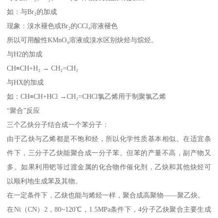
如：与Br₂的加成
现象：溴水褪色或Br₂的CCl₄溶液褪色
所以可用酸性KMnO₄溶液或溴水区别炔烃与烷烃。
与H2的加成
CH≡CH+H₂ → CH₂=CH₂
与HX的加成
如：CH≡CH+HCl →CH₂=CHCl氯乙烯用于制聚氯乙烯
“聚合”反应
三个乙炔分子结合成一个苯分子：
由于乙炔与乙烯都是不饱和烃，所以化学性质基本相似。在适宜条
件下，三分子乙炔能聚合成一分子苯。但苯的产量不高，副产物又
多。如果利用钯等过渡金属的化合物作催化剂，乙炔和其他炔烃可
以顺利地生成苯及其物。
在一定条件下，乙炔也能与烯烃一样，聚合成高聚物——聚乙炔。
在Ni（CN）2，80~120℃，1.5MPa条件下，4分子乙炔聚合主要生成