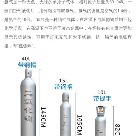
氩气是一种无色、无味的单原子气体，相对原子质量为39. 948。一
般由空气液化后，用分馏法制取氩气。氩气的密度是空气的1.4倍，
是氦气的10倍。 氩气是一种惰性气体，在常温下与其他物质均不起
化学反应，在高温下也不溶于液态金属中，在焊接有色金属时更能
显示其优越性。可用于灯泡充气和对不锈钢、镁、铝等的电弧焊
接，即“氩弧焊”。