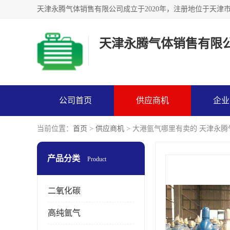
天津永腾气体销售有限
公司首页
供应商机
企业
当前位置：
首页
>
供应商机
> 大港氩气哪里有卖的 天津永
产品分类
Product
二氧化碳
高纯氩气