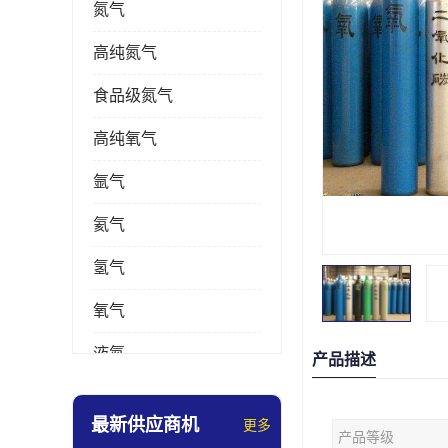
氮气
高纯氮气
食品级氮气
高纯氧气
氩气
氦气
氢气
氧气
液氮
产品描述
乙炔
最新供应商机
更多
产品等级