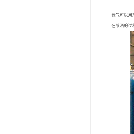
氩气可以用
在酿酒的过