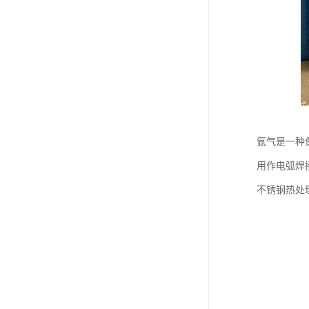
氩气是一种
用作电弧焊
不锈钢热处