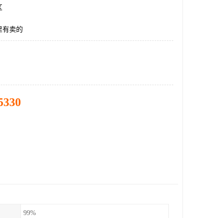
区
里有卖的
5330
99%