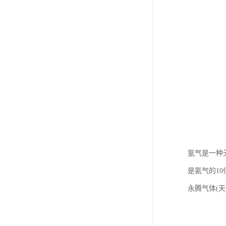
氩气是一种
是氦气的10
永腾气体(