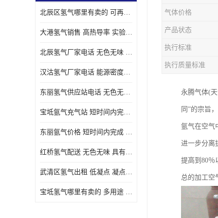
北辰区氢气哪里有卖的 可再生 实验室应用
气体价格
产品状态
大港氢气销售 高热导率 实验室应用
执行标准
北辰氢气厂家电话 无色无味 凝点为-259
执行质量标准
汉沽氢气厂家电话 能源密度高 储存和传输便利
东丽氢气供应站电话 无色无味 储存和传输便利
永腾气体(天
同”的宗旨
宝坻氩气充气站 短时间内完成 人员经过培训
氩气在空气
东丽氩气价格 短时间内完成 物流管理优良
进一步分离
红桥氢气配送 无色无味 具有较低的密度
提高到80
武清区氢气出租 低凝点 凝点为-259
总的加工空
宝坻氢气哪里有卖的 多用途 可以在空气中上升