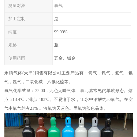
测量对象
氧气
加工定制
是
纯度
99.99%
规格
瓶
使用范围
五金、钣金
永腾气体(天津)销售有限公司主要产品有：氧气，氮气，氦气，氢
气，氩气，二氧化碳，六氟化硫等。
氧气化学式量：32.00，无色无味气体，氧元素常见的单质形态。熔
点-218.4℃，沸点-183℃。不易溶于水，1L水中溶解约30氧气。在空
气中氧气约占21% 。液氧为天蓝色。固氧为蓝色晶体。