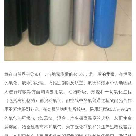
氧在自然界中分布广，占地壳质量的48.6%，是丰度的元素。在烃类
的氧化、废水的处理、火推进剂以及航空、航天和潜水中供动物及
人进行呼吸等方面均需要用氧。动物呼吸、燃烧和一切氧化过程
（包括有机物的）都消耗氧气。但空气中的氧能通过植物的光合作
用不断地得到补充。在金属的切割和焊接中。是用纯度93.5%~99.2%
的氧气与可燃气（如乙炔）混合，产生极高温度的火焰，从而使金
属熔融。冶金过程离不开氧气。为了强化硝酸和的生产过程也需要
氧。不用空气而用氧与水蒸气的混合物吹入煤气气化炉中，能得到