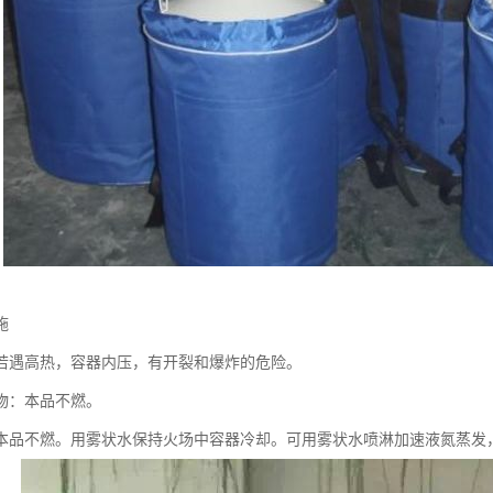
施
若遇高热，容器内压，有开裂和爆炸的危险。
物：本品不燃。
本品不燃。用雾状水保持火场中容器冷却。可用雾状水喷淋加速液氮蒸发