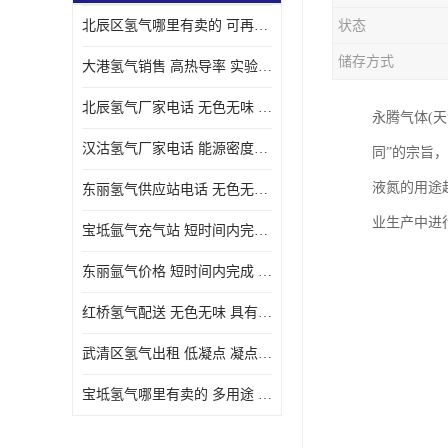
北辰区氢气哪里有卖的 可再生 实验室应用
状态
储存方式
大港氢气销售 高热导率 实验室应用
北辰氢气厂家电话 无色无味 凝点为-259
永腾气体(天
汉沽氢气厂家电话 能源密度高 储存和传输便利
同”的宗旨
液氮的用途
东丽氢气供应站电话 无色无味 储存和传输便利
业生产中进
宝坻氩气充气站 短时间内完成 人员经过培训
东丽氩气价格 短时间内完成 物流管理优良
红桥氢气配送 无色无味 具有较低的密度
武清区氢气出租 低凝点 凝点为-259
宝坻氢气哪里有卖的 多用途 可以在空气中上升