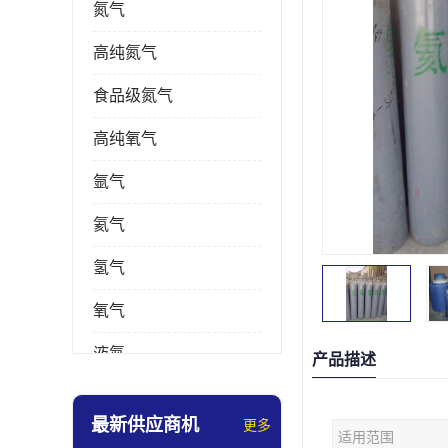
氮气
高纯氮气
食品级氮气
高纯氧气
氩气
氦气
氢气
氧气
液氮
产品描述
乙炔
最新供应商机
更多
适用范围