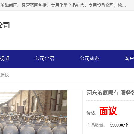
天津永腾气体销售有限公司成立于2020年，注册地位于天津市滨海新区。经营范围包括：专用化学产品销售；专用设备修理；橡胶制品销售；气体压缩机械销售；特种设备销售；仪器仪表销售；机械设备租赁；五金产品批发；食品添加剂销售等，主要供应：氧气、乙炔、氮气、氩气、氢气、氦气、液氨、液氮、一氧化碳、二氧化碳等，各种工业气体，高纯气体，食品级气体。
公司
视频
公司介绍
公司动态
客
配送快
河东液氮哪有 服务
面议
价格：
产品数量：
9999.00个