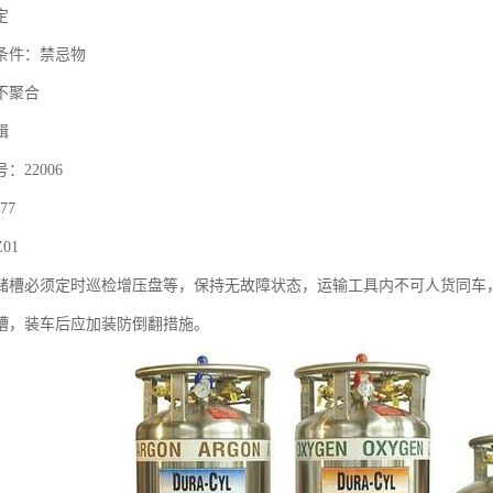
定
条件：禁忌物
不聚合
辑
：22006
77
01
储槽必须定时巡检增压盘等，保持无故障状态，运输工具内不可人货同车
槽，装车后应加装防倒翻措施。