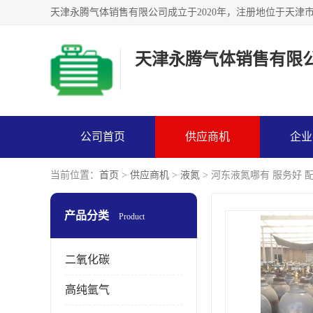
天津永腾气体销售有限
公司首页
供应商机
企业
当前位置：
首页
>
供应商机
>
液氮
> 河东液氮哪有 服务好 
产品分类
Product
二氧化碳
高纯氩气