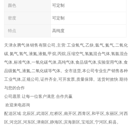
颜色
可定制
密度
可定制
特点
高纯度
天津永腾气体销售有限公司,主营:工业氧气,乙炔,氩气,氮气,二氧化
碳,氦气,氢气,液氮,液氨,甲烷,丙烷,压缩空气,氢氮混合气体,氢氩混合
气体,标准气体,一氧化碳气体,高纯气体,食品级气体,实验室用气体,食
品级氮气,液氮,二氧化碳等气体。全市送货,本公司专业生产销售各种
工业气体,正规公司,证件齐全,可开发票,质量保障。送货时效快.期待
与您的合作
公司愿景.让每一位客户满意.合作共赢
欢迎来电咨询
配送区域:北辰区,武清区,红桥区,南开区,西青区,和平区,东丽区,河西
区,河北区,河东区,津南区,静海区,滨海新区,宝坻区,宁河区,蓟县。