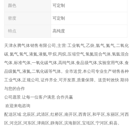
颜色
可定制
密度
可定制
特点
高纯度
天津永腾气体销售有限公司,主营:工业氧气,乙炔,氩气,氮气,二氧化
碳,氦气,氢气,液氮,液氨,甲烷,丙烷,压缩空气,氢氮混合气体,氢氩混合
气体,标准气体,一氧化碳气体,高纯气体,食品级气体,实验室用气体,食
品级氮气,液氮,二氧化碳等气体。全市送货,本公司专业生产销售各种
工业气体,正规公司,证件齐全,可开发票,质量保障。送货时效快.期待
与您的合作
公司愿景.让每一位客户满意.合作共赢
欢迎来电咨询
配送区域:北辰区,武清区,红桥区,南开区,西青区,和平区,东丽区,河西
区,河北区,河东区,津南区,静海区,滨海新区,宝坻区,宁河区,蓟县。