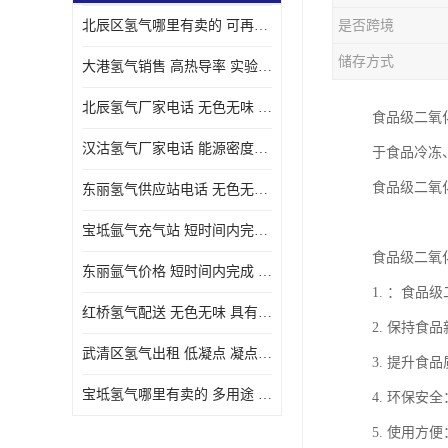
北辰区氢气哪里有卖的 可再生 实验室应用
是否跨境
储存方式
大港氢气销售 高热导率 实验室应用
北辰氢气厂家电话 无色无味 凝点为-259
食品级二氧
汉沽氢气厂家电话 能源密度高 储存和传输便利
于食品冷冻
食品级二氧
东丽氢气供应站电话 无色无味 储存和传输便利
宝坻氩气充气站 短时间内完成 人员经过培训
食品级二氧
东丽氩气价格 短时间内完成 物流管理优良
1. ：食
红桥氢气配送 无色无味 具有较低的密度
2. 保持
武清区氢气出租 低凝点 凝点为-259
3. 提升
宝坻氢气哪里有卖的 多用途 可以在空气中上升
4. 环保
5. 使用