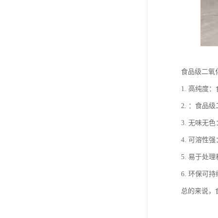
食品级二氧
1. 高纯
2. ：食
3. 无味
4. 可溶
5. 易于
6. 环保
总的来说，