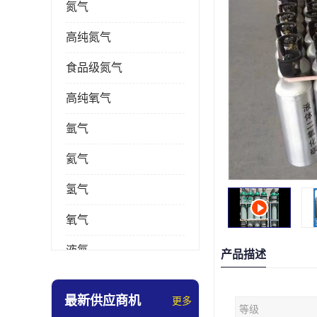
氮气
高纯氮气
食品级氮气
高纯氧气
氩气
氦气
氢气
氧气
液氮
产品描述
乙炔
最新供应商机
更多
等级